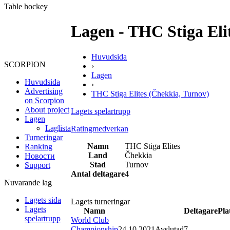
Table hockey
Lagen - THC Stiga Eli
Huvudsida
SCORPION
›
Lagen
Huvudsida
›
Advertising
THC Stiga Elites (Čhekkia, Turnov)
on Scorpion
About project
Lagets spelartrupp
Lagen
Laglista
Ratingmedverkan
Turneringar
Namn
THC Stiga Elites
Ranking
Land
Čhekkia
Новости
Stad
Turnov
Support
Antal deltagare
4
Nuvarande lag
Lagets sida
Lagets turneringar
Lagets
Namn
Deltagare
Pla
spelartrupp
World Club
Championship
24.10.2021
Avslutad
7