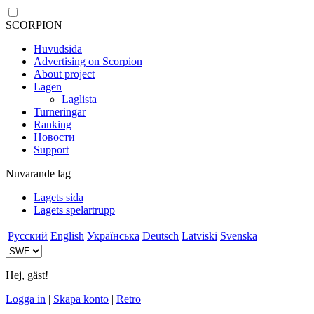
SCORPION
Huvudsida
Advertising on Scorpion
About project
Lagen
Laglista
Turneringar
Ranking
Новости
Support
Nuvarande lag
Lagets sida
Lagets spelartrupp
Русский
English
Українська
Deutsch
Latviski
Svenska
Hej, gäst!
Logga in
|
Skapa konto
|
Retro