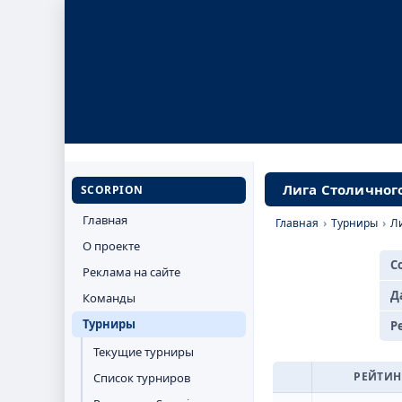
Лига Столичного
SCORPION
Главная
Главная
›
Турниры
›
Л
О проекте
С
Реклама на сайте
Д
Команды
Турниры
Р
Текущие турниры
РЕЙТИН
Список турниров