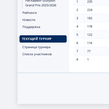
Регламент Scorpion
1
235
Grand Prix 2025/2026
2
224
Рейтинги
3
182
Новости
4
178
Поддержка
5
122
ТЕКУЩИЙ ТУРНИР
6
116
Страница турнира
7
77
Список участников
8
1