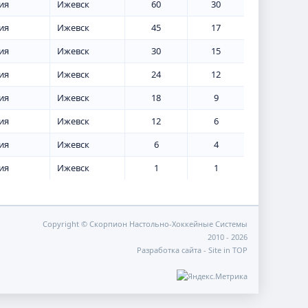
ия
Ижевск
60
30
ия
Ижевск
45
17
ия
Ижевск
30
15
ия
Ижевск
24
12
ия
Ижевск
18
9
ия
Ижевск
12
6
ия
Ижевск
6
4
ия
Ижевск
1
1
Copyright © Скорпион Настольно-Хоккейные Системы
2010 - 2026
Разработка сайта -
Site in TOP