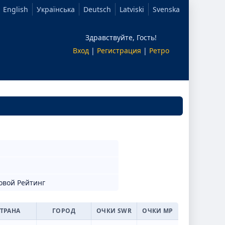
English
Українська
Deutsch
Latviski
Svenska
Здравствуйте, Гость!
Вход
|
Регистрация
|
Ретро
овой Рейтинг
ТРАНА
ГОРОД
ОЧКИ SWR
ОЧКИ МР