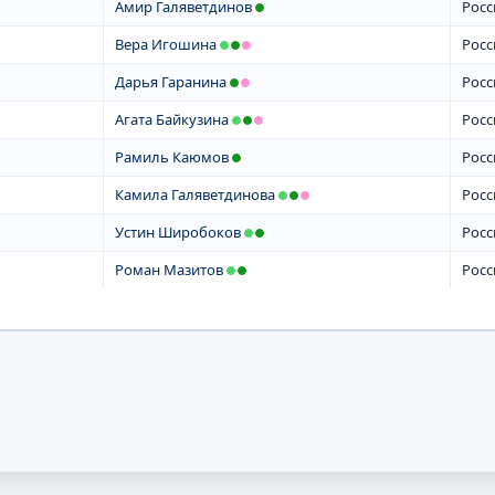
Амир Галяветдинов
Росс
Вера Игошина
Росс
Дарья Гаранина
Росс
Агата Байкузина
Росс
Рамиль Каюмов
Росс
Камила Галяветдинова
Росс
Устин Широбоков
Росс
Роман Мазитов
Росс