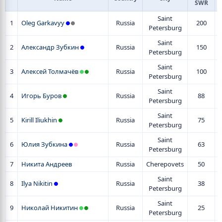
SWR
Saint
1
Oleg Garkavyy
Russia
200
Petersburg
Saint
2
Александр Зубкин
Russia
150
Petersburg
Saint
3
Алексей Толмачёв
Russia
100
Petersburg
Saint
4
Игорь Буров
Russia
88
Petersburg
Saint
5
Kirill Iliukhin
Russia
75
Petersburg
Saint
6
Юлия Зубкина
Russia
63
Petersburg
7
Никита Андреев
Russia
Cherepovets
50
Saint
8
Ilya Nikitin
Russia
38
Petersburg
Saint
9
Николай Никитин
Russia
25
Petersburg