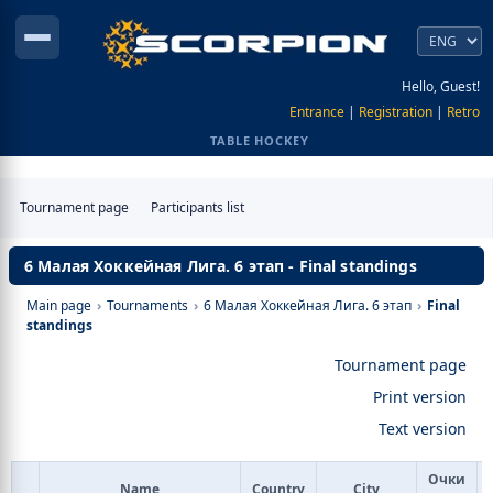
Hello, Guest!
Entrance
|
Registration
|
Retro
TABLE HOCKEY
Tournament page
Participants list
6 Малая Хоккейная Лига. 6 этап - Final standings
Main page
›
Tournaments
›
6 Малая Хоккейная Лига. 6 этап
›
Final
standings
Tournament page
Print version
Text version
Очки
Name
Country
City