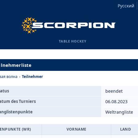
Русский
TABLE HOCKEY
ilnehmerliste
вая волна
›
Teilnehmer
tatus
beendet
atum des Turniers
06.08.2023
anglistenpunkte
Weltrangliste
ENPUNKTE (WR)
VORNAME
LAND