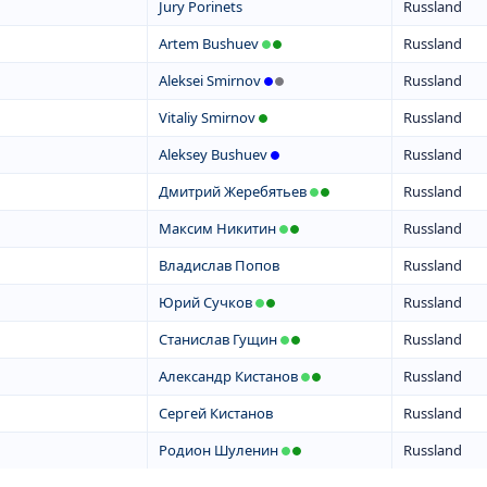
Jury Porinets
Russland
Artem Bushuev
Russland
Aleksei Smirnov
Russland
Vitaliy Smirnov
Russland
Aleksey Bushuev
Russland
Дмитрий Жеребятьев
Russland
Максим Никитин
Russland
Владислав Попов
Russland
Юрий Сучков
Russland
Станислав Гущин
Russland
Александр Кистанов
Russland
Сергей Кистанов
Russland
Родион Шуленин
Russland