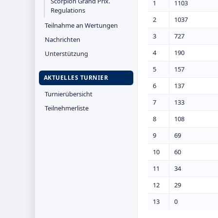
Scorpion Grand Prix.
1
1103
Regulations
2
1037
Teilnahme an Wertungen
3
727
Nachrichten
4
190
Unterstützung
5
157
AKTUELLES TURNIER
6
137
Turnierübersicht
7
133
Teilnehmerliste
8
108
9
69
10
60
11
34
12
29
13
0