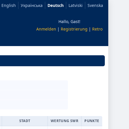
English
Українська
Deutsch
Latviski
Svenska
Hallo, Gast!
Anmelden
|
Registrierung
|
Retro
STADT
WERTUNG SWR
PUNKTE