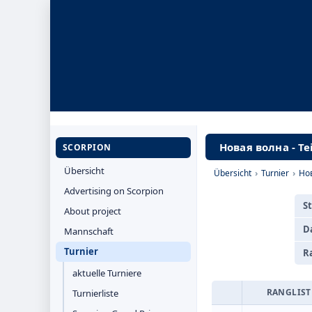
Новая волна - Te
SCORPION
Übersicht
Übersicht
›
Turnier
›
Но
Advertising on Scorpion
S
About project
D
Mannschaft
Turnier
R
aktuelle Turniere
RANGLIST
Turnierliste