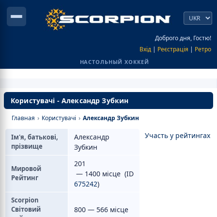
Доброго дня, Гостю!
Вхід
|
Реєстрація
|
Ретро
НАСТОЛЬНЫЙ ХОККЕЙ
Користувачі - Александр Зубкин
Главная
›
Користувачі
›
Александр Зубкин
Участь у рейтингах
Александр
Ім'я, батькові,
прізвище
Зубкин
201
Мировой
— 1400 місце (ID
Рейтинг
675242
)
Scorpion
Світовий
800 — 566 місце