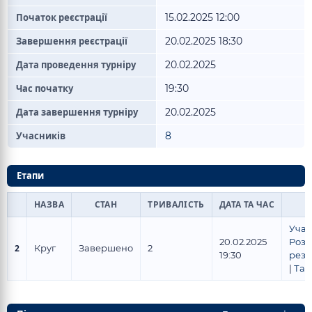
Початок реєстрації
15.02.2025 12:00
Завершення реєстрації
20.02.2025 18:30
Дата проведення турніру
20.02.2025
Час початку
19:30
Дата завершення турніру
20.02.2025
Учасників
8
Етапи
НАЗВА
СТАН
ТРИВАЛІСТЬ
ДАТА ТА ЧАС
Уча
20.02.2025
Розк
2
Круг
Завершено
2
19:30
резу
|
Таб