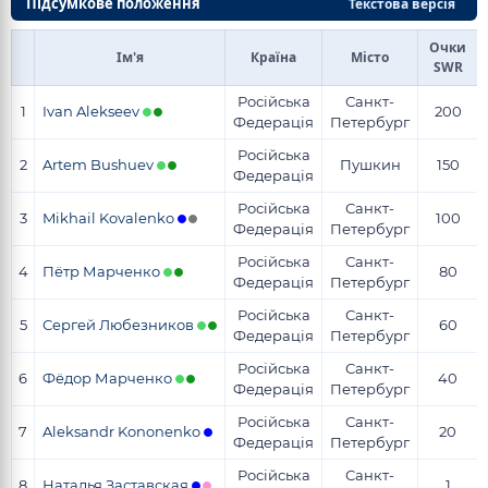
Підсумкове положення
Текстова версія
Очки
Ім'я
Країна
Місто
SWR
Російська
Санкт-
1
Ivan Alekseev
200
Федерація
Петербург
Російська
2
Artem Bushuev
Пушкин
150
Федерація
Російська
Санкт-
3
Mikhail Kovalenko
100
Федерація
Петербург
Російська
Санкт-
4
Пётр Марченко
80
Федерація
Петербург
Російська
Санкт-
5
Сергей Любезников
60
Федерація
Петербург
Російська
Санкт-
6
Фёдор Марченко
40
Федерація
Петербург
Російська
Санкт-
7
Aleksandr Kononenko
20
Федерація
Петербург
Російська
Санкт-
8
Наталья Заставская
1