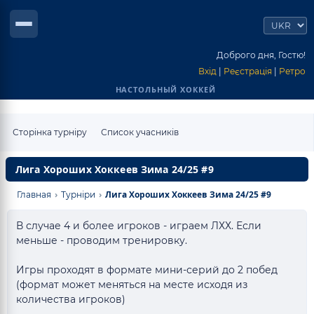
Доброго дня, Гостю!
Вхід
|
Реєстрація
|
Ретро
НАСТОЛЬНЫЙ ХОККЕЙ
Сторінка турніру
Список учасників
Лига Хороших Хоккеев Зима 24/25 #9
›
›
Лига Хороших Хоккеев Зима 24/25 #9
Главная
Турніри
В случае 4 и более игроков - играем ЛХХ. Если
меньше - проводим тренировку.
Игры проходят в формате мини-серий до 2 побед
(формат может меняться на месте исходя из
количества игроков)