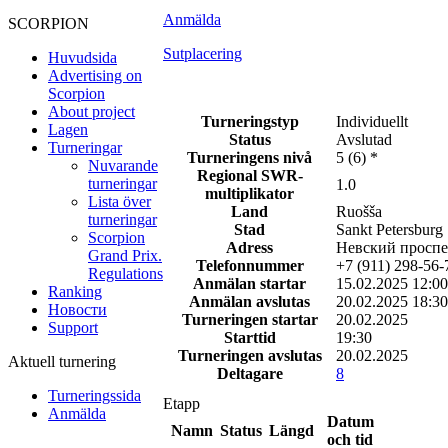
Anmälda
SCORPION
Sutplacering
Huvudsida
Advertising on
Scorpion
About project
Turneringstyp
Individuellt
Lagen
Status
Avslutad
Turneringar
Turneringens nivå
5 (6)
*
Nuvarande
Regional SWR-
turneringar
1.0
multiplikator
Lista över
Land
Ruošša
turneringar
Stad
Sankt Petersburg
Scorpion
Adress
Невский проспе
Grand Prix.
Telefonnummer
+7 (911) 298-56-
Regulations
Anmälan startar
15.02.2025 12:00
Ranking
Anmälan avslutas
20.02.2025 18:30
Новости
Turneringen startar
20.02.2025
Support
Starttid
19:30
Turneringen avslutas
20.02.2025
Aktuell turnering
Deltagare
8
Turneringssida
Etapp
Anmälda
Datum
Namn
Status
Längd
och tid