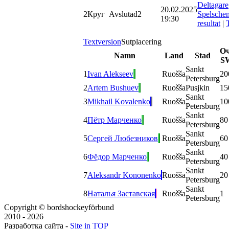
Deltagare
20.02.2025
2
Круг
Avslutad
2
Spelsche
19:30
resultat
|
Textversion
Sutplacering
О
Namn
Land
Stad
S
Sankt
1
Ivan Alekseev
Ruošša
20
Petersburg
2
Artem Bushuev
Ruošša
Pusjkin
15
Sankt
3
Mikhail Kovalenko
Ruošša
10
Petersburg
Sankt
4
Пётр Марченко
Ruošša
80
Petersburg
Sankt
5
Сергей Любезников
Ruošša
60
Petersburg
Sankt
6
Фёдор Марченко
Ruošša
40
Petersburg
Sankt
7
Aleksandr Kononenko
Ruošša
20
Petersburg
Sankt
8
Наталья Заставская
Ruošša
1
Petersburg
Copyright © bordshockeyförbund
2010 - 2026
Разработка сайта -
Site in TOP