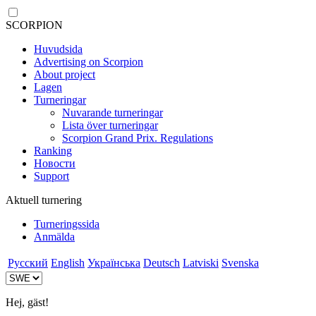
SCORPION
Huvudsida
Advertising on Scorpion
About project
Lagen
Turneringar
Nuvarande turneringar
Lista över turneringar
Scorpion Grand Prix. Regulations
Ranking
Новости
Support
Aktuell turnering
Turneringssida
Anmälda
Русский
English
Українська
Deutsch
Latviski
Svenska
Hej, gäst!