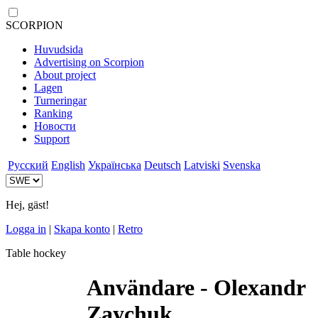
SCORPION
Huvudsida
Advertising on Scorpion
About project
Lagen
Turneringar
Ranking
Новости
Support
Русский
English
Українська
Deutsch
Latviski
Svenska
Hej, gäst!
Logga in
|
Skapa konto
|
Retro
Table hockey
Användare - Olexandr
Zaychuk