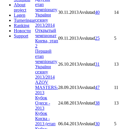
етап
About
чемпіонату
project
30.11.2013
Avslutad
40
14
України
Lagen
сезону
Turneringar
2013/2014
Ranking
Открытый
Новости
чемпионат
Support
09.11.2013
Avslutad
25
5
Киева, этап
2
Перший
етап
чемпіонату
26.10.2013
Avslutad
31
13
України
сезону
2013/2014
AZOV
MASTERS-
28.09.2013
Avslutad
47
11
2013
Кубок
Одеси -
24.08.2013
Avslutad
38
13
2013
Кубок
Києва -
2013 (етап
06.04.2013
Avslutad
30
5
Кубку