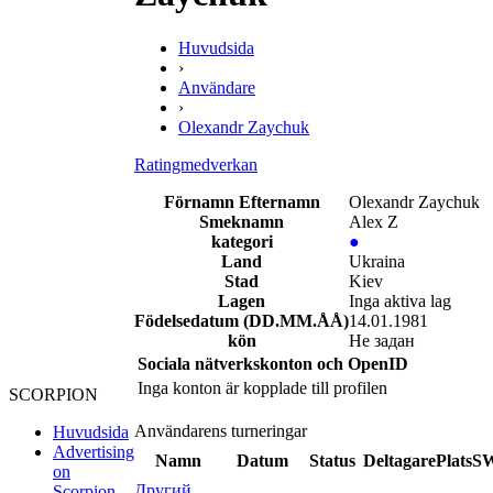
Huvudsida
›
Användare
›
Olexandr Zaychuk
Ratingmedverkan
Förnamn Efternamn
Olexandr Zaychuk
Smeknamn
Alex Z
kategori
●
Land
Ukraina
Stad
Kiev
Lagen
Inga aktiva lag
Födelsedatum (DD.MM.ÅÅ)
14.01.1981
kön
Не задан
Sociala nätverkskonton och OpenID
Inga konton är kopplade till profilen
SCORPION
Användarens turneringar
Huvudsida
Advertising
Namn
Datum
Status
Deltagare
Plats
S
on
Другий
Scorpion