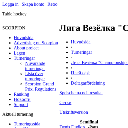
Logga in
|
Skapa konto
|
Retro
Table hockey
Лига Везёлка "C
SCORPION
Huvudsida
Huvudsida
Advertising on Scorpion
›
About project
Turneringar
Lagen
›
Turneringar
Лига Везёлка "Championship 
Nuvarande
›
turneringar
Плей офф
Lista över
›
turneringar
Deltagarfördelning
Scorpion Grand
Prix. Regulations
Spelschema och resultat
Ranking
Новости
Сетки
Support
Utskriftsversion
Aktuell turnering
Semifinal
Turneringssida
Denis Dudkin
-
Paus