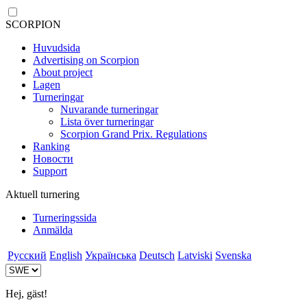
SCORPION
Huvudsida
Advertising on Scorpion
About project
Lagen
Turneringar
Nuvarande turneringar
Lista över turneringar
Scorpion Grand Prix. Regulations
Ranking
Новости
Support
Aktuell turnering
Turneringssida
Anmälda
Русский
English
Українська
Deutsch
Latviski
Svenska
Hej, gäst!