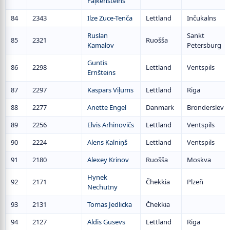
Faļkenšteins
84
2343
Ilze Zuce-Tenča
Lettland
Inčukalns
Ruslan
Sankt
85
2321
Ruošša
Kamalov
Petersburg
Guntis
86
2298
Lettland
Ventspils
Ernšteins
87
2297
Kaspars Viļums
Lettland
Riga
88
2277
Anette Engel
Danmark
Bronderslev
89
2256
Elvis Arhinovičs
Lettland
Ventspils
90
2224
Alens Kalniņš
Lettland
Ventspils
91
2180
Alexey Krinov
Ruošša
Moskva
Hynek
92
2171
Čhekkia
Plzeň
Nechutny
93
2131
Tomas Jedlicka
Čhekkia
94
2127
Aldis Gusevs
Lettland
Riga