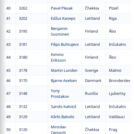
40
3262
Pavel Plesak
Čhekkia
Plzeň
41
3202
Edžus Kaņeps
Lettland
Riga
Benjamin
42
3195
Finland
Åbo
Suominen
43
3181
Filips Buhtujevs
Lettland
Inčukalns
Kimmo
44
3180
Finland
Åbo
Eriksson
45
3178
Martin Lunden
Sverige
Malmö
46
3170
Bjarne Axelsen
Danmark
Bronderslev
Yuriy
47
3148
Ruošša
Ljubertsy
Prostakov
48
3132
Sandis Kalniņš
Lettland
Inčukalns
49
3129
Kārlis Balodis
Lettland
Valdlauci
Miroslav
50
3120
Čhekkia
Prag
Cernoch