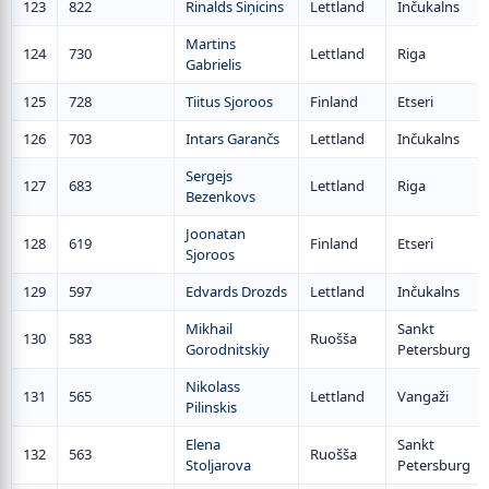
123
822
Rinalds Siņicins
Lettland
Inčukalns
Martins
124
730
Lettland
Riga
Gabrielis
125
728
Tiitus Sjoroos
Finland
Etseri
126
703
Intars Garančs
Lettland
Inčukalns
Sergejs
127
683
Lettland
Riga
Bezenkovs
Joonatan
128
619
Finland
Etseri
Sjoroos
129
597
Edvards Drozds
Lettland
Inčukalns
Mikhail
Sankt
130
583
Ruošša
Gorodnitskiy
Petersburg
Nikolass
131
565
Lettland
Vangaži
Pilinskis
Elena
Sankt
132
563
Ruošša
Stoljarova
Petersburg