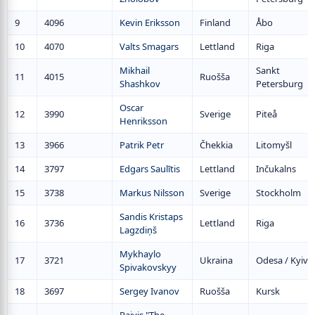
9
4096
Kevin Eriksson
Finland
Åbo
10
4070
Valts Smagars
Lettland
Riga
Mikhail
Sankt
11
4015
Ruošša
Shashkov
Petersburg
Oscar
12
3990
Sverige
Piteå
Henriksson
13
3966
Patrik Petr
Čhekkia
Litomyšl
14
3797
Edgars Saulītis
Lettland
Inčukalns
15
3738
Markus Nilsson
Sverige
Stockholm
Sandis Kristaps
16
3736
Lettland
Riga
Lagzdiņš
Mykhaylo
17
3721
Ukraina
Odesa / Kyiv
Spivakovskyy
18
3697
Sergey Ivanov
Ruošša
Kursk