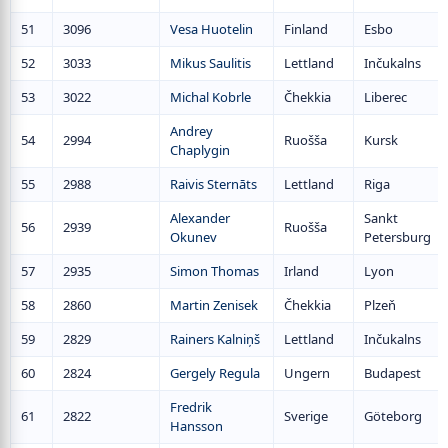
51
3096
Vesa Huotelin
Finland
Esbo
52
3033
Mikus Saulitis
Lettland
Inčukalns
53
3022
Michal Kobrle
Čhekkia
Liberec
Andrey
54
2994
Ruošša
Kursk
Chaplygin
55
2988
Raivis Sternāts
Lettland
Riga
Alexander
Sankt
56
2939
Ruošša
Okunev
Petersburg
57
2935
Simon Thomas
Irland
Lyon
58
2860
Martin Zenisek
Čhekkia
Plzeň
59
2829
Rainers Kalniņš
Lettland
Inčukalns
60
2824
Gergely Regula
Ungern
Budapest
Fredrik
61
2822
Sverige
Göteborg
Hansson