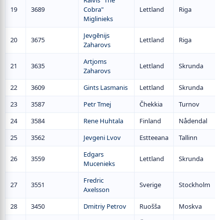
Raivis "The
19
3689
Cobra"
Lettland
Riga
Miglinieks
Jevgēnijs
20
3675
Lettland
Riga
Zaharovs
Artjoms
21
3635
Lettland
Skrunda
Zaharovs
22
3609
Gints Lasmanis
Lettland
Skrunda
23
3587
Petr Tmej
Čhekkia
Turnov
24
3584
Rene Huhtala
Finland
Nådendal
25
3562
Jevgeni Lvov
Estteeana
Tallinn
Edgars
26
3559
Lettland
Skrunda
Mucenieks
Fredric
27
3551
Sverige
Stockholm
Axelsson
28
3450
Dmitriy Petrov
Ruošša
Moskva