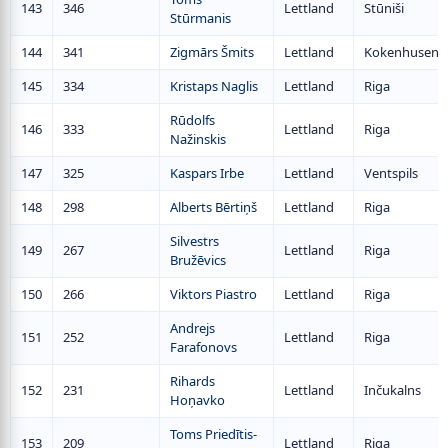
143
346
Lettland
Stūniši
Stūrmanis
144
341
Zigmārs Šmits
Lettland
Kokenhusen
145
334
Kristaps Naglis
Lettland
Riga
Rūdolfs
146
333
Lettland
Riga
Nažinskis
147
325
Kaspars Irbe
Lettland
Ventspils
148
298
Alberts Bērtiņš
Lettland
Riga
Silvestrs
149
267
Lettland
Riga
Bružēvics
150
266
Viktors Piastro
Lettland
Riga
Andrejs
151
252
Lettland
Riga
Farafonovs
Rihards
152
231
Lettland
Inčukalns
Hoņavko
Toms Priedītis-
153
209
Lettland
Riga