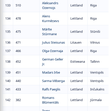
Aleksandrs
133
510
Lettland
Riga
Ozernojs
Alens
134
478
Lettland
Riga
Kurmēņevs
Mārīte
135
475
Lettland
Stūniši
Stūrmane
136
471
Julius Steisunas
Litauen
Vilnius
137
466
Olga Ozernaja
Lettland
Riga
German Geller
138
452
Estteeana
Tallinn
Jr.
139
451
Madars Irbe
Lettland
Ventspils
140
440
Sarma Vēberga
Lettland
Ventspils
141
433
Ralfs Paeglis
Lettland
Inčukalns
Romans
142
382
Lettland
Jūrmala
Blūmentāls
Toms