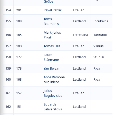
Grūbe
154
201
Pavel Petrik
Litauen
Toms
155
188
Lettland
Inčukalns
Baumanis
Mark-Julius
156
185
Estteeana
Таллинн
Pikat
157
180
Tomas Ulis
Litauen
Vilnius
Laura
158
177
Lettland
Stūniši
Stūrmane
159
173
Yan Berzin
Lettland
Riga
Ance Ramona
160
168
Lettland
Riga
Migliniece
Julius
161
157
Litauen
Bogdevicius
Eduards
162
151
Lettland
Seļiverstovs