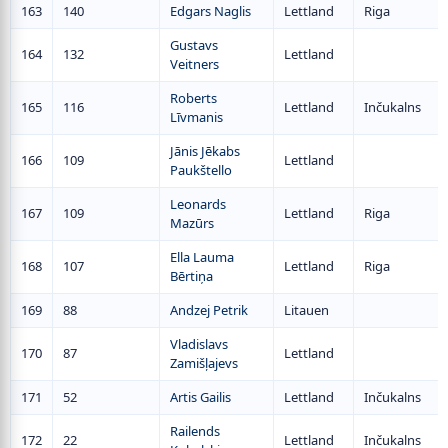
163
140
Edgars Naglis
Lettland
Riga
Gustavs
164
132
Lettland
Veitners
Roberts
165
116
Lettland
Inčukalns
Līvmanis
Jānis Jēkabs
166
109
Lettland
Paukštello
Leonards
167
109
Lettland
Riga
Mazūrs
Ella Lauma
168
107
Lettland
Riga
Bērtiņa
169
88
Andzej Petrik
Litauen
Vladislavs
170
87
Lettland
Zamišļajevs
171
52
Artis Gailis
Lettland
Inčukalns
Railends
172
22
Lettland
Inčukalns