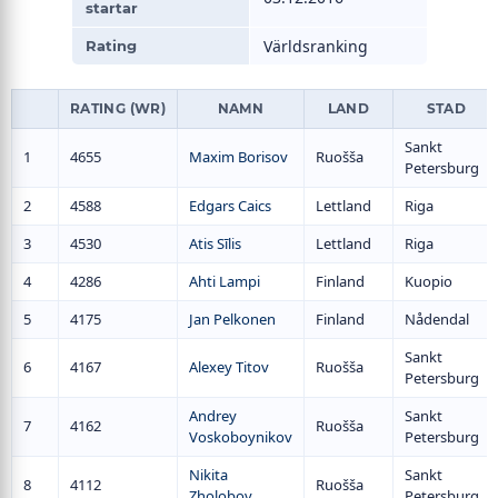
startar
Världsranking
Rating
RATING (WR)
NAMN
LAND
STAD
Sankt
1
4655
Maxim Borisov
Ruošša
Petersburg
2
4588
Edgars Caics
Lettland
Riga
3
4530
Atis Sīlis
Lettland
Riga
4
4286
Ahti Lampi
Finland
Kuopio
5
4175
Jan Pelkonen
Finland
Nådendal
Sankt
6
4167
Alexey Titov
Ruošša
Petersburg
Andrey
Sankt
7
4162
Ruošša
Voskoboynikov
Petersburg
Nikita
Sankt
8
4112
Ruošša
Zholobov
Petersburg