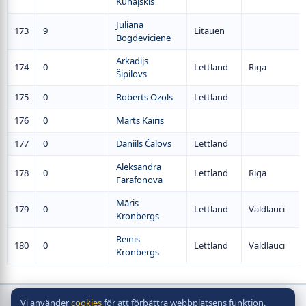
Kuhaļskis
Juliana
173
9
Litauen
Bogdeviciene
Arkadijs
174
0
Lettland
Riga
Šipilovs
175
0
Roberts Ozols
Lettland
176
0
Marts Kairis
177
0
Daniils Čalovs
Lettland
Aleksandra
178
0
Lettland
Riga
Farafonova
Māris
179
0
Lettland
Valdlauci
Kronbergs
Reinis
180
0
Lettland
Valdlauci
Kronbergs
Vi använder
cookies
för att förbättra webbplatsens funktion.
Copyright © bordshockeyförbund