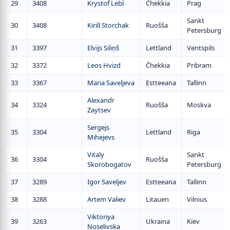
29
3408
Krystof Lebl
Čhekkia
Prag
Sankt
30
3408
Kirill Storchak
Ruošša
Petersburg
31
3397
Elvijs Siliņš
Lettland
Ventspils
32
3372
Leos Hvizd
Čhekkia
Pribram
33
3367
Maria Saveljeva
Estteeana
Tallinn
Alexandr
34
3324
Ruošša
Moskva
Zaytsev
Sergejs
35
3304
Lettland
Riga
Mihejevs
Vitaly
Sankt
36
3304
Ruošša
Skorobogatov
Petersburg
37
3289
Igor Saveljev
Estteeana
Tallinn
38
3288
Artem Valiev
Litauen
Vilnius
Viktoriya
39
3263
Ukraina
Kiev
Noselivska