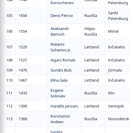
Koroschenko
Petersburg
Sankt
105
1656
Denis Petrov
Ruošša
Petersburg
Aliaksandr
Vilges-
106
1554
Minsk
Bartosh
Ruošša
Roberts
107
1529
Lettland
Inčukalns
Suharevs Jr.
108
1527
Aigars Romals
Lettland
Inčukalns
109
1476
Gunārs Buls
Lettland
Jūrmala
110
1467
Elīna Gala
Lettland
Inčukalns
Evgenii
111
1433
Ruošša
Klin
Soloviev
112
1390
Haralds Janvars
Lettland
Ventspils
Konstantin
113
1368
Ruošša
Novosibirsk
Avdeev
Jurgita