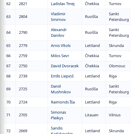
62
2821
Ladislav Tmej
Čhekkia
Turnov
Vladimir
Sankt
63
2804
Ruošša
Smirnov
Petersburg
Alexandr
Sankt
64
2790
Ruošša
Danilov
Petersburg
65
2779
Arnis Vītols
Lettland
Skrunda
66
2759
Milos Sevr
Čhekkia
Turnov
67
2750
David Dvoracek
Čhekkia
Olomouc
68
2739
Emīls Liepiņš
Lettland
Riga
Daniil
Sankt
69
2725
Ruošša
Mushnikov
Petersburg
70
2724
Raimonds Īša
Lettland
Riga
Simonas
71
2705
Litauen
Vilnius
Pleikys
Sandis
72
2669
Lettland
Skrunda
Kadakovskis