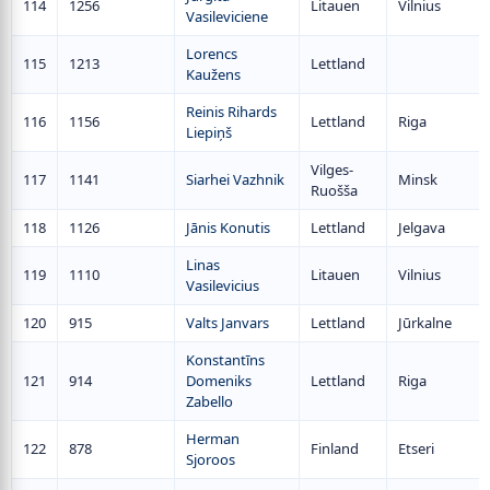
114
1256
Litauen
Vilnius
Vasileviciene
Lorencs
115
1213
Lettland
Kaužens
Reinis Rihards
116
1156
Lettland
Riga
Liepiņš
Vilges-
117
1141
Siarhei Vazhnik
Minsk
Ruošša
118
1126
Jānis Konutis
Lettland
Jelgava
Linas
119
1110
Litauen
Vilnius
Vasilevicius
120
915
Valts Janvars
Lettland
Jūrkalne
Konstantīns
121
914
Domeniks
Lettland
Riga
Zabello
Herman
122
878
Finland
Etseri
Sjoroos