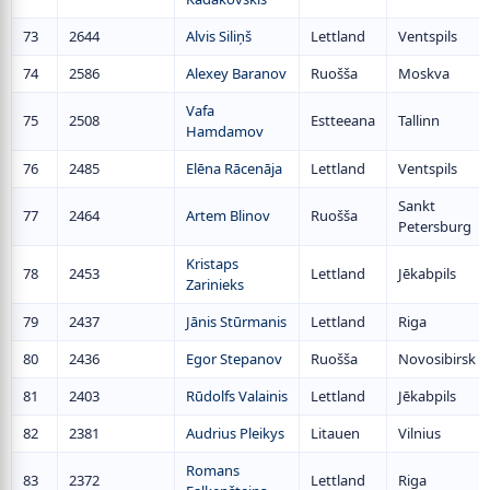
73
2644
Alvis Siliņš
Lettland
Ventspils
74
2586
Alexey Baranov
Ruošša
Moskva
Vafa
75
2508
Estteeana
Tallinn
Hamdamov
76
2485
Elēna Rācenāja
Lettland
Ventspils
Sankt
77
2464
Artem Blinov
Ruošša
Petersburg
Kristaps
78
2453
Lettland
Jēkabpils
Zarinieks
79
2437
Jānis Stūrmanis
Lettland
Riga
80
2436
Egor Stepanov
Ruošša
Novosibirsk
81
2403
Rūdolfs Valainis
Lettland
Jēkabpils
82
2381
Audrius Pleikys
Litauen
Vilnius
Romans
83
2372
Lettland
Riga