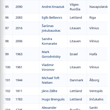
Vilges-
95
2090
Andrei Kniaziuk
Navapolatsk
Ruošša
96
2083
Egīls Belševics
Lettland
Riga
Šarūnas
97
2016
Litauen
Vilnius
Jokubauskas
Sandra
98
2006
Litauen
Vilnius
Komaraite
Mark
99
1963
Israel
Haifa
Gorodnitskiy
Vladimir
100
1961
Litauen
Vilnius
Voronov
Michael Toft
101
1944
Danmark
Ålborg
Nielsen
102
1811
Jānis Zālīte
Lettland
Ventspils
103
1783
Hugo Brengulis
Lettland
Inčukalns
Alexander
Sankt
104
1746
Ruošša