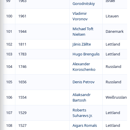
99
1963
Israel
Gorodnitskiy
Vladimir
100
1961
Litauen
Voronov
Michael Toft
101
1944
Dänemark
Nielsen
102
1811
Jānis Zālīte
Lettland
103
1783
Hugo Brengulis
Lettland
Alexander
104
1746
Russland
Koroschenko
105
1656
Denis Petrov
Russland
Aliaksandr
106
1554
Weißrussland
Bartosh
Roberts
107
1529
Lettland
Suharevs Jr.
108
1527
Aigars Romals
Lettland