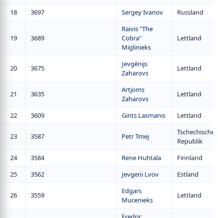
18
3697
Sergey Ivanov
Russland
Raivis "The
19
3689
Cobra"
Lettland
Miglinieks
Jevgēnijs
20
3675
Lettland
Zaharovs
Artjoms
21
3635
Lettland
Zaharovs
22
3609
Gints Lasmanis
Lettland
Tschechische
23
3587
Petr Tmej
Republik
24
3584
Rene Huhtala
Finnland
25
3562
Jevgeni Lvov
Estland
Edgars
26
3559
Lettland
Mucenieks
Fredric