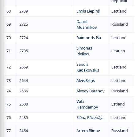
Republik
68
2739
Emīls Liepiņš
Lettland
Daniil
69
2725
Russland
Mushnikov
70
2724
Raimonds Īša
Lettland
Simonas
71
2705
Litauen
Pleikys
Sandis
72
2669
Lettland
Kadakovskis
73
2644
Alvis Siliņš
Lettland
74
2586
Alexey Baranov
Russland
Vafa
75
2508
Estland
Hamdamov
76
2485
Elēna Rācenāja
Lettland
77
2464
Artem Blinov
Russland