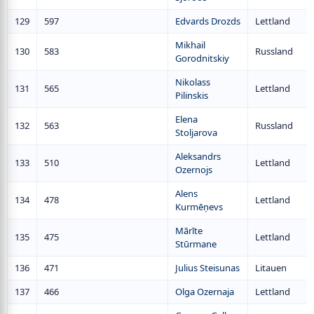
129
597
Edvards Drozds
Lettland
Mikhail
130
583
Russland
Gorodnitskiy
Nikolass
131
565
Lettland
Pilinskis
Elena
132
563
Russland
Stoljarova
Aleksandrs
133
510
Lettland
Ozernojs
Alens
134
478
Lettland
Kurmēņevs
Mārīte
135
475
Lettland
Stūrmane
136
471
Julius Steisunas
Litauen
137
466
Olga Ozernaja
Lettland