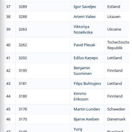
37
3289
Igor Saveljev
Estland
38
3288
Artem Valiev
Litauen
Viktoriya
39
3263
Ukraine
Noselivska
Tschechische
40
3262
Pavel Plesak
Republik
41
3202
Edžus Kaņeps
Lettland
Benjamin
42
3195
Finnland
Suominen
43
3181
Filips Buhtujevs
Lettland
Kimmo
44
3180
Finnland
Eriksson
45
3178
Martin Lunden
Schweden
46
3170
Bjarne Axelsen
Dänemark
Yuriy
47
3148
Russland