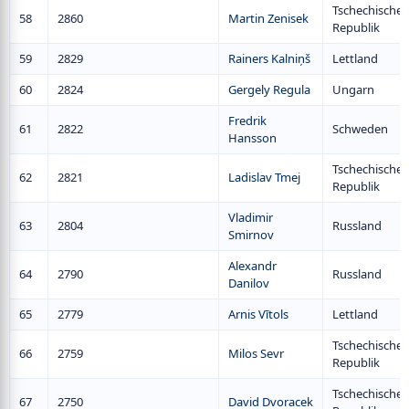
Tschechische
58
2860
Martin Zenisek
Republik
59
2829
Rainers Kalniņš
Lettland
60
2824
Gergely Regula
Ungarn
Fredrik
61
2822
Schweden
Hansson
Tschechische
62
2821
Ladislav Tmej
Republik
Vladimir
63
2804
Russland
Smirnov
Alexandr
64
2790
Russland
Danilov
65
2779
Arnis Vītols
Lettland
Tschechische
66
2759
Milos Sevr
Republik
Tschechische
67
2750
David Dvoracek