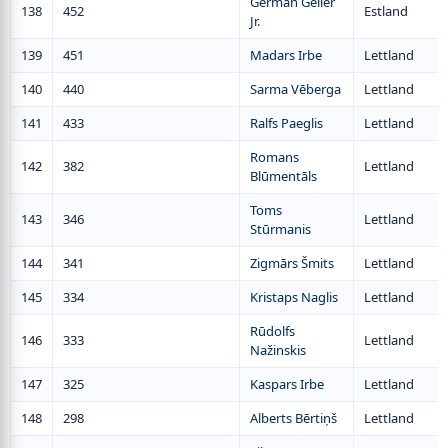
German Geller
138
452
Estland
Jr.
139
451
Madars Irbe
Lettland
140
440
Sarma Vēberga
Lettland
141
433
Ralfs Paeglis
Lettland
Romans
142
382
Lettland
Blūmentāls
Toms
143
346
Lettland
Stūrmanis
144
341
Zigmārs Šmits
Lettland
145
334
Kristaps Naglis
Lettland
Rūdolfs
146
333
Lettland
Nažinskis
147
325
Kaspars Irbe
Lettland
148
298
Alberts Bērtiņš
Lettland