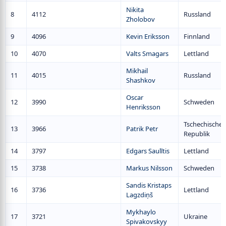
Nikita
8
4112
Russland
Zholobov
9
4096
Kevin Eriksson
Finnland
10
4070
Valts Smagars
Lettland
Mikhail
11
4015
Russland
Shashkov
Oscar
12
3990
Schweden
Henriksson
Tschechische
13
3966
Patrik Petr
Republik
14
3797
Edgars Saulītis
Lettland
15
3738
Markus Nilsson
Schweden
Sandis Kristaps
16
3736
Lettland
Lagzdiņš
Mykhaylo
17
3721
Ukraine
Spivakovskyy