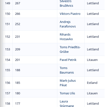
Silvestrs
149
267
Lettland
Bružēvics
150
266
Viktors Piastro
Lettland
Andrejs
151
252
Lettland
Farafonovs
Rihards
152
231
Lettland
Hoņavko
Toms Priedītis-
153
209
Lettland
Grūbe
154
201
Pavel Petrik
Litauen
Toms
155
188
Lettland
Baumanis
Mark-Julius
156
185
Estland
Pikat
157
180
Tomas Ulis
Litauen
Laura
158
177
Lettland
Stūrmane