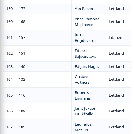
159
173
Yan Berzin
Lettland
Ance Ramona
160
168
Lettland
Migliniece
Julius
161
157
Litauen
Bogdevicius
Eduards
162
151
Lettland
Seļiverstovs
163
140
Edgars Naglis
Lettland
Gustavs
164
132
Lettland
Veitners
Roberts
165
116
Lettland
Līvmanis
Jānis Jēkabs
166
109
Lettland
Paukštello
Leonards
167
109
Lettland
Mazūrs