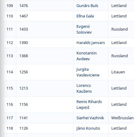
109
1476
Gunārs Buls
Lettland
110
1467
Elīna Gala
Lettland
Evgenii
111
1433
Russland
Soloviev
112
1390
Haralds Janvars
Lettland
Konstantin
113
1368
Russland
Avdeev
Jurgita
114
1256
Litauen
Vasileviciene
Lorencs
115
1213
Lettland
Kaužens
Reinis Rihards
116
1156
Lettland
Liepiņš
117
1141
Siarhei Vazhnik
Weißrussland
118
1126
Jānis Konutis
Lettland