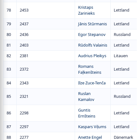
Kristaps
78
2453
Lettland
Zarinieks
79
2437
Jānis Stūrmanis
Lettland
80
2436
Egor Stepanov
Russland
81
2403
Rūdolfs Valainis
Lettland
82
2381
Audrius Pleikys
Litauen
Romans
83
2372
Lettland
Faļkenšteins
84
2343
Ilze Zuce-Tenča
Lettland
Ruslan
85
2321
Russland
Kamalov
Guntis
86
2298
Lettland
Ernšteins
87
2297
Kaspars Viļums
Lettland
88
2277
Anette Engel
Dänemark