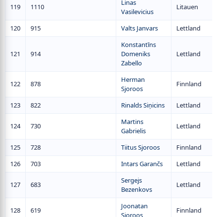
Linas
119
1110
Litauen
Vasilevicius
120
915
Valts Janvars
Lettland
Konstantīns
121
914
Domeniks
Lettland
Zabello
Herman
122
878
Finnland
Sjoroos
123
822
Rinalds Siņicins
Lettland
Martins
124
730
Lettland
Gabrielis
125
728
Tiitus Sjoroos
Finnland
126
703
Intars Garančs
Lettland
Sergejs
127
683
Lettland
Bezenkovs
Joonatan
128
619
Finnland
Sjoroos