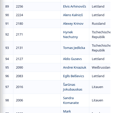
89
2256
Elvis Arhinovičs
Lettland
90
2224
Alens Kalniņš
Lettland
91
2180
Alexey Krinov
Russland
Hynek
Tschechische
92
2171
Nechutny
Republik
Tschechische
93
2131
Tomas Jedlicka
Republik
94
2127
Aldis Gusevs
Lettland
95
2090
Andrei Kniaziuk
Weißrussland
96
2083
Egīls Belševics
Lettland
Šarūnas
97
2016
Litauen
Jokubauskas
Sandra
98
2006
Litauen
Komaraite
Mark