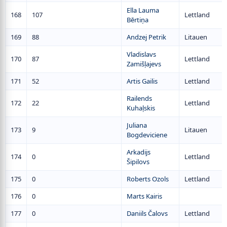
Ella Lauma
168
107
Lettland
Bērtiņa
169
88
Andzej Petrik
Litauen
Vladislavs
170
87
Lettland
Zamišļajevs
171
52
Artis Gailis
Lettland
Railends
172
22
Lettland
Kuhaļskis
Juliana
173
9
Litauen
Bogdeviciene
Arkadijs
174
0
Lettland
Šipilovs
175
0
Roberts Ozols
Lettland
176
0
Marts Kairis
177
0
Daniils Čalovs
Lettland