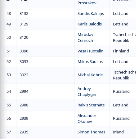
Prostakov
48
3132
Sandis Kalniņš
Lettland
49
3129
Kārlis Balodis
Lettland
Miroslav
Tschechische
50
3120
Cernoch
Republik
51
3096
Vesa Huotelin
Finnland
52
3033
Mikus Saulitis
Lettland
Tschechische
53
3022
Michal Kobrle
Republik
Andrey
54
2994
Russland
Chaplygin
55
2988
Raivis Sternāts
Lettland
Alexander
56
2939
Russland
Okunev
57
2935
Simon Thomas
Irland