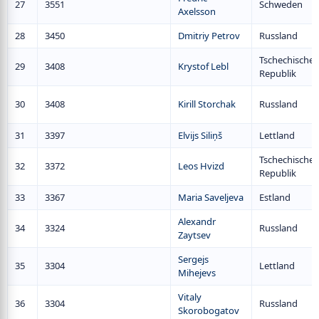
27
3551
Schweden
Axelsson
28
3450
Dmitriy Petrov
Russland
Tschechische
29
3408
Krystof Lebl
Republik
30
3408
Kirill Storchak
Russland
31
3397
Elvijs Siliņš
Lettland
Tschechische
32
3372
Leos Hvizd
Republik
33
3367
Maria Saveljeva
Estland
Alexandr
34
3324
Russland
Zaytsev
Sergejs
35
3304
Lettland
Mihejevs
Vitaly
36
3304
Russland
Skorobogatov