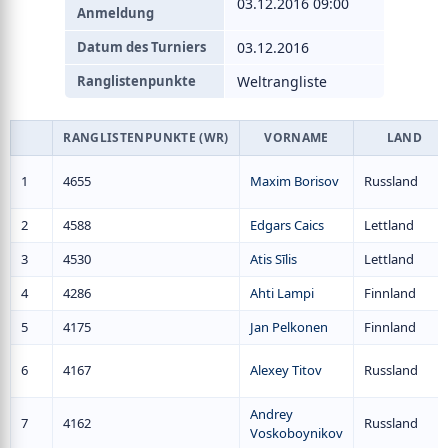
03.12.2016 09:00
Anmeldung
Datum des Turniers
03.12.2016
Ranglistenpunkte
Weltrangliste
RANGLISTENPUNKTE (WR)
VORNAME
LAND
1
4655
Maxim Borisov
Russland
2
4588
Edgars Caics
Lettland
3
4530
Atis Sīlis
Lettland
4
4286
Ahti Lampi
Finnland
5
4175
Jan Pelkonen
Finnland
6
4167
Alexey Titov
Russland
Andrey
7
4162
Russland
Voskoboynikov