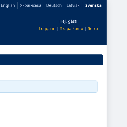
English
Українська
Deutsch
Latviski
Svenska
Hej, gäst!
Logga in
|
Skapa konto
|
Retro