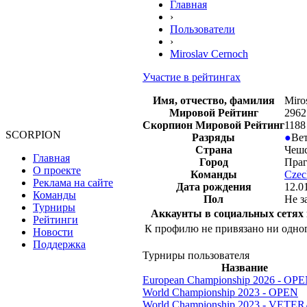
Главная
›
Пользователи
›
Miroslav Cernoch
Участие в рейтингах
Имя, отчество, фамилия
Miro
Мировой Рейтинг
2962
Скорпион Мировой Рейтинг
1188
SCORPION
Разряды
●
Ве
Страна
Чешс
Главная
Город
Праг
О проекте
Команды
Czec
Реклама на сайте
Дата рождения
12.0
Команды
Пол
Не з
Турниры
Аккаунты в социальных сетях
Рейтинги
К профилю не привязано ни одног
Новости
Поддержка
Турниры пользователя
Название
European Championship 2026 - OP
World Championship 2023 - OPEN
World Championship 2023 - VETE