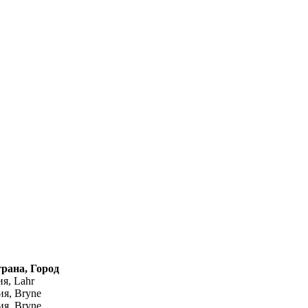
рана, Город
я, Lahr
я, Bryne
я, Bryne