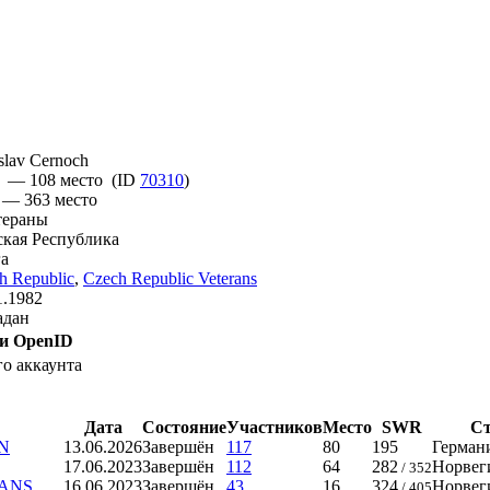
slav Cernoch
 — 108 место (ID
70310
)
 — 363 место
тераны
кая Республика
а
h Republic
,
Czech Republic Veterans
1.1982
адан
 и OpenID
о аккаунта
Дата
Состояние
Участников
Место
SWR
Ст
EN
13.06.2026
Завершён
117
80
195
Германи
17.06.2023
Завершён
112
64
282
Норвеги
/ 352
RANS
16.06.2023
Завершён
43
16
324
Норвеги
/ 405