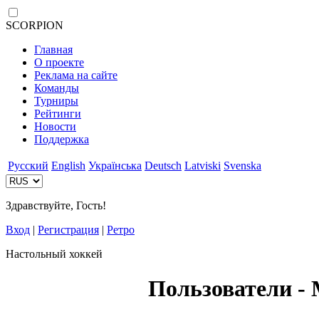
SCORPION
Главная
О проекте
Реклама на сайте
Команды
Турниры
Рейтинги
Новости
Поддержка
Русский
English
Українська
Deutsch
Latviski
Svenska
Здравствуйте, Гость!
Вход
|
Регистрация
|
Ретро
Настольный хоккей
Пользователи - 