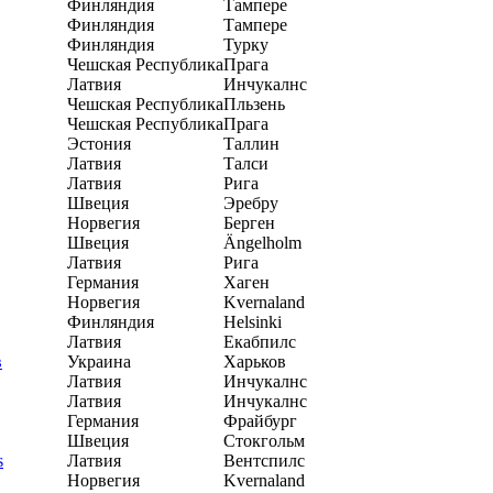
Финляндия
Тампере
Финляндия
Тампере
Финляндия
Турку
Чешская Республика
Прага
Латвия
Инчукалнс
Чешская Республика
Пльзень
Чешская Республика
Прага
Эстония
Таллин
Латвия
Талси
Латвия
Рига
Швеция
Эребру
Норвегия
Берген
Швеция
Ängelholm
Латвия
Рига
Германия
Хаген
Норвегия
Kvernaland
Финляндия
Helsinki
Латвия
Екабпилс
в
Украина
Харьков
Латвия
Инчукалнс
Латвия
Инчукалнс
Германия
Фрайбург
Швеция
Стокгольм
s
Латвия
Вентспилс
Норвегия
Kvernaland