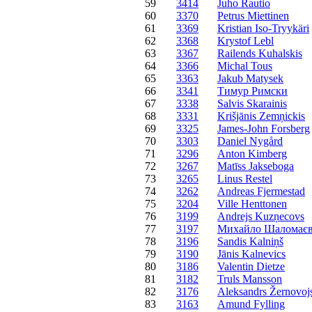
59
3414
Juho Rautio
60
3370
Petrus Miettinen
61
3369
Kristian Iso-Tryykäri
62
3368
Krystof Lebl
63
3367
Railends Kuhalskis
64
3366
Michal Tous
65
3363
Jakub Matysek
66
3341
Тимур Римски
67
3338
Salvis Skarainis
68
3331
Krišjānis Zemņickis
69
3325
James-John Forsberg
70
3303
Daniel Nygård
71
3296
Anton Kimberg
72
3267
Matīss Jakseboga
73
3265
Linus Restel
74
3262
Andreas Fjermestad
75
3204
Ville Henttonen
76
3199
Andrejs Kuzņecovs
77
3197
Михайло Шаломає
78
3196
Sandis Kalniņš
79
3190
Jānis Kalnevics
80
3186
Valentin Dietze
81
3182
Truls Mansson
82
3176
Aleksandrs Žernovoj
83
3163
Amund Fylling