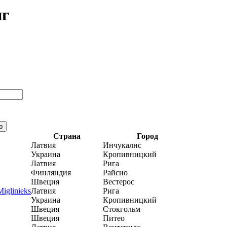
нг
Страна
Город
Латвия
Инчукалнс
Украина
Кропивницкий
Латвия
Рига
Финляндия
Райсио
Швеция
Вестерос
iglinieks
Латвия
Рига
Украина
Кропивницкий
Швеция
Стокгольм
Швеция
Питео