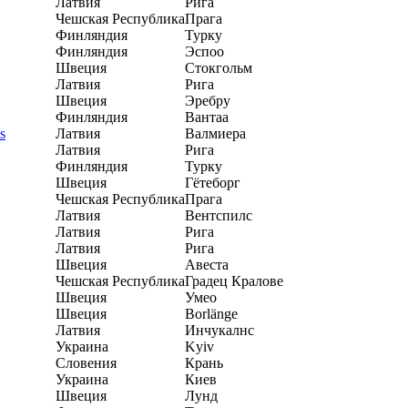
Латвия
Рига
Чешская Республика
Прага
Финляндия
Турку
Финляндия
Эспоо
Швеция
Стокгольм
Латвия
Рига
Швеция
Эребру
Финляндия
Вантаа
s
Латвия
Валмиера
Латвия
Рига
Финляндия
Турку
Швеция
Гётеборг
Чешская Республика
Прага
Латвия
Вентспилс
Латвия
Рига
Латвия
Рига
Швеция
Авеста
Чешская Республика
Градец Кралове
Швеция
Умео
Швеция
Borlänge
Латвия
Инчукалнс
Украина
Kyiv
Словения
Крань
Украина
Киев
Швеция
Лунд