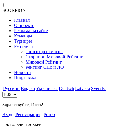
SCORPION
Главная
О проекте
Реклама на сайте
Команды
Турниры
Рейтинги
Список рейтингов
Скорпион Мировой Рейтинг
Мировой Рейтинг
Рейтинг СПб и ЛО
Новости
Поддержка
Русский
English
Українська
Deutsch
Latviski
Svenska
Здравствуйте, Гость!
Вход
|
Регистрация
|
Ретро
Настольный хоккей