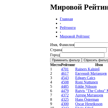
Мировой Рейти
Главная
›
Рейтинги
›
Мировой Рейтинг
Имя, Фамилия
Страна
Город
Место
Рейтинг
Имя
1
4701
Rainers Kalniņš
2
4617
Евгений Матанцев
3
4543
Edgars Caics
4
4508
Roni Nuttunen
5
4485
Eddie Nilsson
6
4479
Raivis "The Cobra" M
7
4372
Артем Матанцев
8
4325
Hans Österman
9
4300
Oscar Henriksson