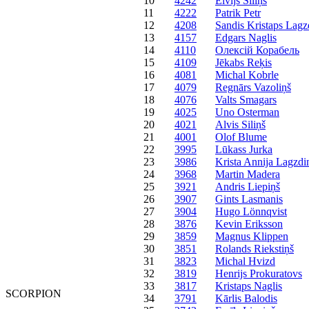
10
4242
Elvijs Siliņš
11
4222
Patrik Petr
12
4208
Sandis Kristaps Lagz
13
4157
Edgars Naglis
14
4110
Олексій Корабель
15
4109
Jēkabs Reķis
16
4081
Michal Kobrle
17
4079
Regnārs Vazoliņš
18
4076
Valts Smagars
19
4025
Uno Osterman
20
4021
Alvis Siliņš
21
4001
Olof Blume
22
3995
Lūkass Jurka
23
3986
Krista Annija Lagzdi
24
3968
Martin Madera
25
3921
Andris Liepiņš
26
3907
Gints Lasmanis
27
3904
Hugo Lönnqvist
28
3876
Kevin Eriksson
29
3859
Magnus Klippen
30
3851
Rolands Riekstiņš
31
3823
Michal Hvizd
32
3819
Henrijs Prokuratovs
33
3817
Kristaps Naglis
SCORPION
34
3791
Kārlis Balodis