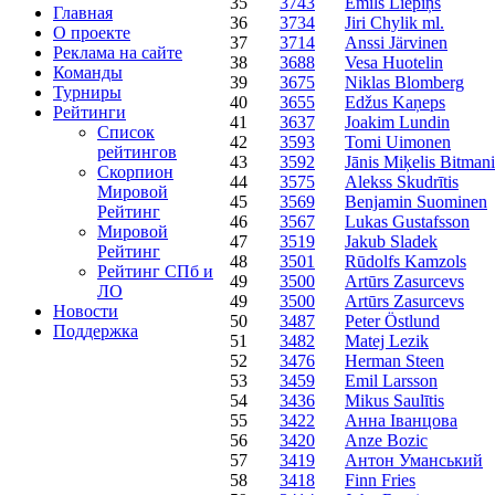
35
3743
Emīls Liepiņš
Главная
36
3734
Jiri Chylik ml.
О проекте
37
3714
Anssi Järvinen
Реклама на сайте
38
3688
Vesa Huotelin
Команды
39
3675
Niklas Blomberg
Турниры
40
3655
Edžus Kaņeps
Рейтинги
41
3637
Joakim Lundin
Список
42
3593
Tomi Uimonen
рейтингов
43
3592
Jānis Miķelis Bitmani
Скорпион
44
3575
Alekss Skudrītis
Мировой
45
3569
Benjamin Suominen
Рейтинг
46
3567
Lukas Gustafsson
Мировой
47
3519
Jakub Sladek
Рейтинг
48
3501
Rūdolfs Kamzols
Рейтинг СПб и
49
3500
Artūrs Zasurcevs
ЛО
49
3500
Artūrs Zasurcevs
Новости
50
3487
Peter Östlund
Поддержка
51
3482
Matej Lezik
52
3476
Herman Steen
53
3459
Emil Larsson
54
3436
Mikus Saulītis
55
3422
Анна Іванцова
56
3420
Anze Bozic
57
3419
Антон Уманський
58
3418
Finn Fries