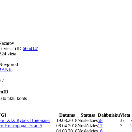
Nazarov
7 vieta (ID
666414
)
24 vieta
 Novgorod
-BANK
87
н
penID
ālo tīklu konts
NG]
Datums
Statuss
Dalībnieku
Vieta
сии. XIX Кубок Поволжья
19.08.2018
Noslēdzies
58
37
о Новгорода. Этап 5
08.04.2018
Noslēdzies
17
7
04.03.2018
Noslēdzies
16