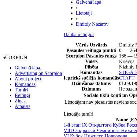
Galvenā lapa
›
Lietotāji
›
Dmitriy Nazarov
Dalība reitingos
Vārds Uzvārds
Dmitriy 
Pasaules reitinga punkti
0 — 264
Scorpion Pasaules rangs
166 — 15
SCORPION
Valsts
Krievija
Pilsēta
Nizhniy
Galvenā lapa
Komandas
STIGA
Advertising on Scorpion
Iepriekš spēlējis komandās
СТАРТ
About project
Dzimšanas datums
01.09.19
Komandas
Dzimums
Не зада
Turnīri
Sociālo tīklu konti un O
Reitingi
Ziņas
Lietotājam nav piesaistīts neviens soci
Atbalsts
Lietotāja turnīri
Name [E
1-й этап IX Открытого Кубка Рос
VIII Открытый Чемпионат Нижнег
VI Кубок Нижнего Новгорода