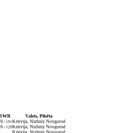
SWR
Valsts, Pilsēta
76
Krievija, Nizhniy Novgorod
/ 191
26
Krievija, Nizhniy Novgorod
/ 129
Krievija, Nizhniy Novgorod