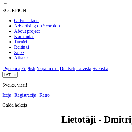
SCORPION
Galvenā lapa
Advertising on Scorpion
About project
Komandas
Turnīri
Reitingi
Ziņas
Atbalsts
Русский
English
Українська
Deutsch
Latviski
Svenska
Sveiks, viesi!
Ieeja
|
Reģistrācija
|
Retro
Galda hokejs
Lietotāji - Dmitr