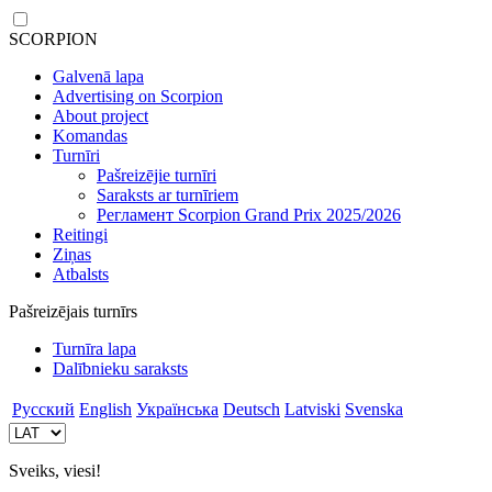
SCORPION
Galvenā lapa
Advertising on Scorpion
About project
Komandas
Turnīri
Pašreizējie turnīri
Saraksts ar turnīriem
Регламент Scorpion Grand Prix 2025/2026
Reitingi
Ziņas
Atbalsts
Pašreizējais turnīrs
Turnīra lapa
Dalībnieku saraksts
Русский
English
Українська
Deutsch
Latviski
Svenska
Sveiks, viesi!