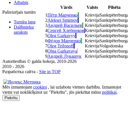
Atbalsts
Vārds
Valsts
Pilsēta
Pašreizējais turnīrs
1
Пётр Марченко
Krievija
Sanktpēterburg
2
Aleksei Smirnov
Krievija
Sanktpēterburg
Turnīra lapa
3
Андрей Васильев
Krievija
Sanktpēterburg
Dalībnieku
4
Сергей Хлебников
Krievija
Sanktpēterburg
saraksts
5
Oleg Garkavyy
Krievija
Sanktpēterburg
6
Фёдор Марченко
Krievija
Sanktpēterburg
7
Oleg Trifonoff
Krievija
Volgodonska
8
Olga Garkavaya
Krievija
Sanktpēterburg
9
Андрей Лукашук
Krievija
Sanktpēterburg
Autortiesības © galda hokeja, 2010-2026
2010 - 2026
Разработка сайта -
Site in TOP
Mēs izmantojam
cookies
, lai uzlabotu vietnes darbību. Izmantojot
vietni vai noklikšķinot uz "Piekrītu", jūs piekrītat mūsu
politikai
.
Piekrītu