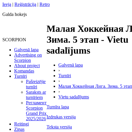
Ieeja
|
Reģistrācija
|
Retro
Galda hokejs
Малая Хоккейная Л
Зима. 5 этап - Vietu
SCORPION
sadalījums
Galvenā lapa
Advertising on
Scorpion
Galvenā lapa
About project
›
Komandas
Turnīri
Turnīri
›
Pašreizējie
Малая Хоккейная Лига. Зима. 5 эта
turnīri
›
Saraksts ar
Vietu sadalījums
turnīriem
Регламент
Turnīra lapa
Scorpion
Grand Prix
Izdrukas versija
2025/2026
Reitingi
Teksta versija
Ziņas