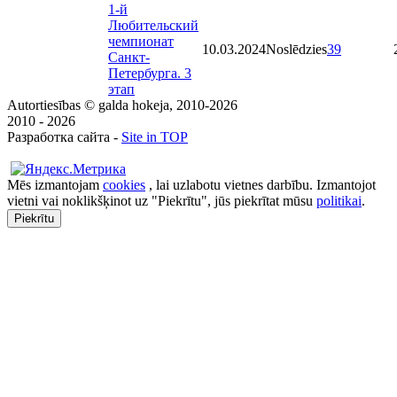
1-й
Любительский
чемпионат
10.03.2024
Noslēdzies
39
Санкт-
Петербурга. 3
этап
Autortiesības © galda hokeja, 2010-2026
2010 - 2026
Разработка сайта -
Site in TOP
Mēs izmantojam
cookies
, lai uzlabotu vietnes darbību. Izmantojot
vietni vai noklikšķinot uz "Piekrītu", jūs piekrītat mūsu
politikai
.
Piekrītu