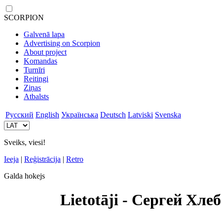
SCORPION
Galvenā lapa
Advertising on Scorpion
About project
Komandas
Turnīri
Reitingi
Ziņas
Atbalsts
Русский
English
Українська
Deutsch
Latviski
Svenska
Sveiks, viesi!
Ieeja
|
Reģistrācija
|
Retro
Galda hokejs
Lietotāji - Сергей Хле