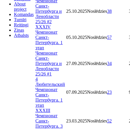
Чемпионат
About
Санкт-
project
Петербурга и
25.10.2025
Noslēdzies
38
Komandas
Ленобласти
Turnīri
25/26 #2
Reitingi
XXXIV
Ziņas
Чемпионат
Atbalsts
Санкт-
05.10.2025
Noslēdzies
57
Петербурга. 1
этап
Чемпионат
Санкт-
Петербурга и
27.09.2025
Noslēdzies
34
Ленобласти
25/26 #1
4
Любительский
Чемпионат
07.09.2025
Noslēdzies
23
Санкт-
Петербурга. 1
этап
XXXIII
Чемпионат
Санкт-
23.03.2025
Noslēdzies
52
Петербурга. 3