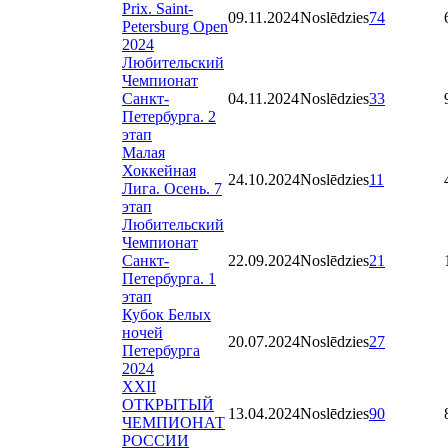
Prix. Saint-
09.11.2024
Noslēdzies
74
Petersburg Open
2024
Любительский
Чемпионат
Санкт-
04.11.2024
Noslēdzies
33
Петербурга. 2
этап
Малая
Хоккейная
24.10.2024
Noslēdzies
11
Лига. Осень. 7
этап
Любительский
Чемпионат
Санкт-
22.09.2024
Noslēdzies
21
Петербурга. 1
этап
Кубок Белых
ночей
20.07.2024
Noslēdzies
27
Петербурга
2024
XXII
ОТКРЫТЫЙ
13.04.2024
Noslēdzies
90
ЧЕМПИОНАТ
РОССИИ