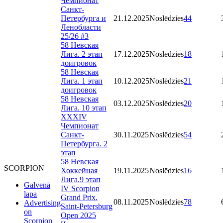
Чемпионат
Санкт-
Петербурга и
21.12.2025
Noslēdzies
44
Ленобласти
25/26 #3
58 Невская
Лига. 2 этап
17.12.2025
Noslēdzies
18
доигровок
58 Невская
Лига. 1 этап
10.12.2025
Noslēdzies
21
доигровок
58 Невская
03.12.2025
Noslēdzies
20
Лига. 10 этап
XXXIV
Чемпионат
Санкт-
30.11.2025
Noslēdzies
54
Петербурга. 2
этап
58 Невская
SCORPION
Хоккейная
19.11.2025
Noslēdzies
16
Лига.9 этап
Galvenā
IV Scorpion
lapa
Grand Prix.
08.11.2025
Noslēdzies
78
Advertising
Saint-Petersburg
on
Open 2025
Scorpion