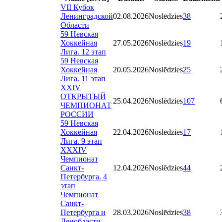
VII Кубок
Ленинградской
02.08.2026
Noslēdzies
38
Области
59 Невская
Хоккейная
27.05.2026
Noslēdzies
19
Лига. 12 этап
59 Невская
Хоккейная
20.05.2026
Noslēdzies
25
Лига. 11 этап
XXIV
ОТКРЫТЫЙ
25.04.2026
Noslēdzies
107
ЧЕМПИОНАТ
РОССИИ
59 Невская
Хоккейная
22.04.2026
Noslēdzies
17
Лига. 9 этап
XXXIV
Чемпионат
Санкт-
12.04.2026
Noslēdzies
44
Петербурга. 4
этап
Чемпионат
Санкт-
Петербурга и
28.03.2026
Noslēdzies
38
Ленобласти