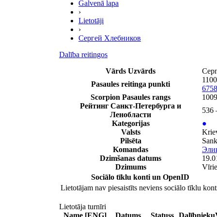
Galvenā lapa
›
Lietotāji
›
Сергей Хлебников
Dalība reitingos
Vārds Uzvārds
Сер
1100
Pasaules reitinga punkti
675
Scorpion Pasaules rangs
1009
Рейтинг Санкт-Петербурга и
536 
Ленобласти
Kategorijas
●
Valsts
Krie
Pilsēta
Sank
Komandas
Эли
Dzimšanas datums
19.0
Dzimums
Vīrie
Sociālo tīklu konti un OpenID
Lietotājam nav piesaistīts neviens sociālo tīklu kont
Lietotāja turnīri
Name [ENG]
Datums
Statuss
Dalībnieku