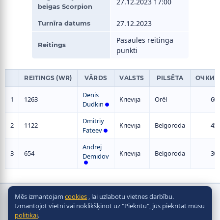
27.12.2023 17:00
beigas Scorpion
27.12.2023
Turnīra datums
Pasaules reitinga
Reitings
punkti
REITINGS (WR)
VĀRDS
VALSTS
PILSĒTA
ОЧКИ 
Denis
1
1263
Krievija
Orël
60
Dudkin
Dmitriy
2
1122
Krievija
Belgoroda
45
Fateev
Andrej
3
654
Krievija
Belgoroda
30
Demidov
Mēs izmantojam
cookies
, lai uzlabotu vietnes darbību.
Autortiesības © galda hokeja, 2010-2026
Izmantojot vietni vai noklikšķinot uz "Piekrītu", jūs piekrītat mūsu
2010 - 2026
politikai
.
Разработка сайта -
Site in TOP