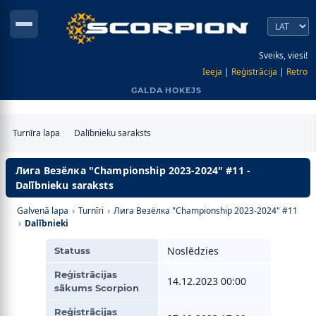
Sveiks, viesi!
Ieeja
|
Reģistrācija
|
Retro
GALDA HOKEJS
Turnīra lapa
Dalībnieku saraksts
Лига Везёлка "Championship 2023-2024" #11 -
Dalībnieku saraksts
Galvenā lapa
›
Turnīri
›
Лига Везёлка "Championship 2023-2024" #11
›
Dalībnieki
Noslēdzies
Statuss
Reģistrācijas
14.12.2023 00:00
sākums Scorpion
Reģistrācijas