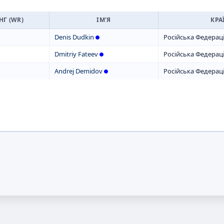
НГ (WR)
ІМ'Я
КРА
Denis Dudkin
Російська Федерац
Dmitriy Fateev
Російська Федерац
Andrej Demidov
Російська Федерац