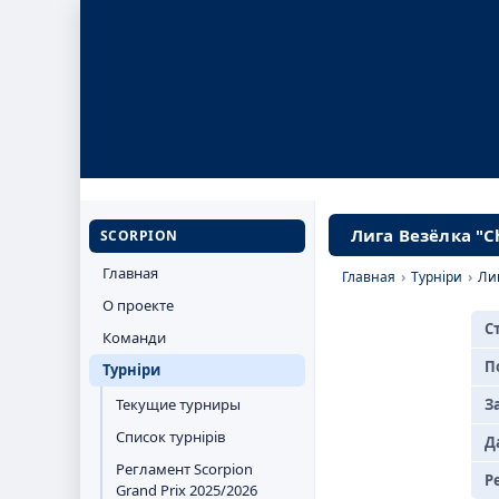
Лига Везёлка "C
SCORPION
Главная
Главная
›
Турніри
›
Ли
О проекте
С
Команди
П
Турніри
Текущие турниры
З
Список турнірів
Д
Регламент Scorpion
Р
Grand Prix 2025/2026