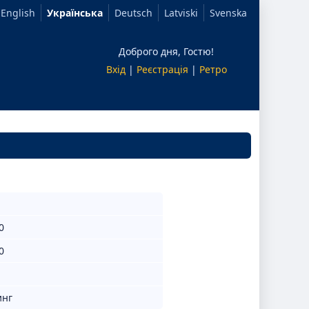
English
Українська
Deutsch
Latviski
Svenska
Доброго дня, Гостю!
Вхід
|
Реєстрація
|
Ретро
0
0
инг