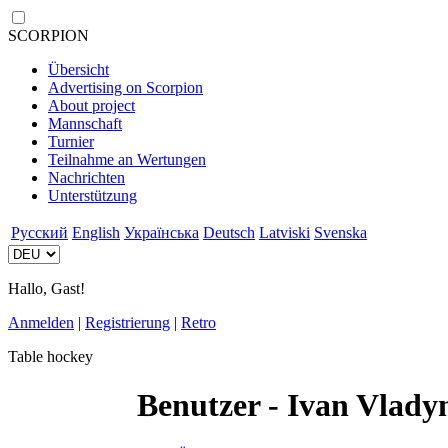
SCORPION
Übersicht
Advertising on Scorpion
About project
Mannschaft
Turnier
Teilnahme an Wertungen
Nachrichten
Unterstützung
Русский
English
Українська
Deutsch
Latviski
Svenska
Hallo, Gast!
Anmelden
|
Registrierung
|
Retro
Table hockey
Benutzer - Ivan Vlady