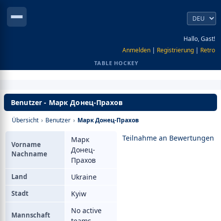
Hallo, Gast!
Anmelden
|
Registrierung
|
Retro
TABLE HOCKEY
Benutzer - Марк Донец-Прахов
Übersicht
›
Benutzer
›
Марк Донец-Прахов
Teilnahme an Bewertungen
Марк
Vorname
Донец-
Nachname
Прахов
Land
Ukraine
Stadt
Kyiw
No active
Mannschaft
teams