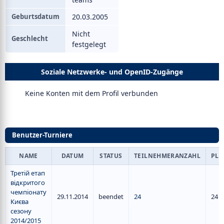
Geburtsdatum
20.03.2005
Nicht
Geschlecht
festgelegt
Soziale Netzwerke- und OpenID-Zugänge
Keine Konten mit dem Profil verbunden
Benutzer-Turniere
NAME
DATUM
STATUS
TEILNEHMERANZAHL
PLA
Третій етап
відкритого
чемпіонату
29.11.2014
beendet
24
24
Києва
сезону
2014/2015