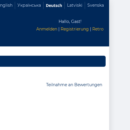
nglish
Українська
Deutsch
Latviski
Svenska
Hallo, Gast!
Anmelden
|
Registrierung
|
Retro
Teilnahme an Bewertungen