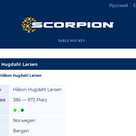
Русский
E
TABLE HOCKEY
 Hugdahl Larsen
Håkon Hugdahl Larsen
e
Håkon Hugdahl Larsen
ste
386 — 972 Platz
●
,
●
Norwegen
Bergen