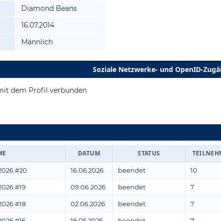
Diamond Beans
16.07.2014
Männlich
Soziale Netzwerke- und OpenID-Zug
mit dem Profil verbunden
ME
DATUM
STATUS
TEILNEH
2026 #20
16.06.2026
beendet
10
2026 #19
09.06.2026
beendet
7
2026 #18
02.06.2026
beendet
7
2026 #16
19.05.2026
beendet
7