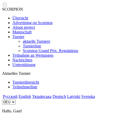
SCORPION
Übersicht
Advertising on Scorpion
About project
Mannschaft
Turnier
aktuelle Turniere
Turnierliste
Scorpion Grand Prix. Regulations
Teilnahme an Wertungen
Nachrichten
Unterstützung
Aktuelles Turnier
Turnierübersicht
Teilnehmerliste
Русский
English
Українська
Deutsch
Latviski
Svenska
Hallo, Gast!