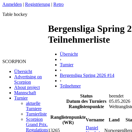
Anmelden
|
Registrierung
|
Retro
Table hockey
Bergensliga Spring 2
Teilnehmerliste
Übersicht
›
SCORPION
Turnier
›
Übersicht
Bergensliga Spring 2026 #14
Advertising on
›
Scorpion
Teilnehmer
About project
Mannschaft
Status
beendet
Turnier
Datum des Turniers
05.05.2026
aktuelle
Ranglistenpunkte
Weltranglist
Turniere
Turnierliste
Ranglistenpunkte
Scorpion
Vorname
Land
Sta
(WR)
Grand Prix.
Daniel
Regulations
1
3265
Norwegen
Ber