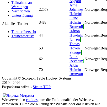
Nygård
Teilnahme an
Arne
Wertungen
2
2578
Johannes
Norwegen
Ber
Nachrichten
Holmin
Unterstützung
Oline
3
488
Holmin
Norwegen
Ber
Aktuelles Turnier
Brunvoll
Håkon
Turnierübersicht
4
4
Hugdahl
Norwegen
Ber
Teilnehmerliste
Larsen
Tomas
5
3
Hoven
Norwegen
Ber
Skauge
Laura
6
2
Norwegen
Ber
Revheim
Albin
7
0
Holmin
Norwegen
Ber
Brunvoll
Copyright © Scorpion Table Hockey Systems
2010 - 2026
Разработка сайта -
Site in TOP
Wir verwenden
cookies
, um die Funktionalität der Website zu
verbessern. Durch die Nutzung der Website oder das Klicken auf