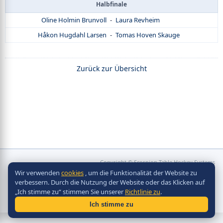
Halbfinale
Oline Holmin Brunvoll
-
Laura Revheim
Håkon Hugdahl Larsen
-
Tomas Hoven Skauge
Zurück zur Übersicht
Copyright © Scorpion Table Hockey Systems
2010 - 2026
Wir verwenden
cookies
, um die Funktionalität der Website zu
Разработка сайта -
Site in TOP
verbessern. Durch die Nutzung der Website oder das Klicken auf
„Ich stimme zu“ stimmen Sie unserer
Richtlinie zu
.
Ich stimme zu