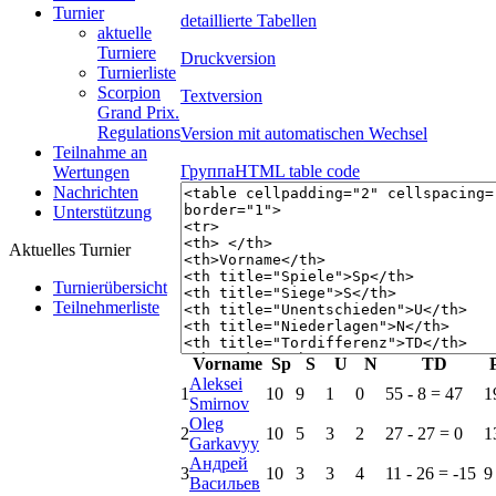
Turnier
detaillierte Tabellen
aktuelle
Turniere
Druckversion
Turnierliste
Scorpion
Textversion
Grand Prix.
Regulations
Version mit automatischen Wechsel
Teilnahme an
Группа
HTML table code
Wertungen
Nachrichten
Unterstützung
Aktuelles Turnier
Turnierübersicht
Teilnehmerliste
Vorname
Sp
S
U
N
TD
Aleksei
1
10
9
1
0
55 - 8 = 47
1
Smirnov
Oleg
2
10
5
3
2
27 - 27 = 0
1
Garkavyy
Андрей
3
10
3
3
4
11 - 26 = -15
9
Васильев