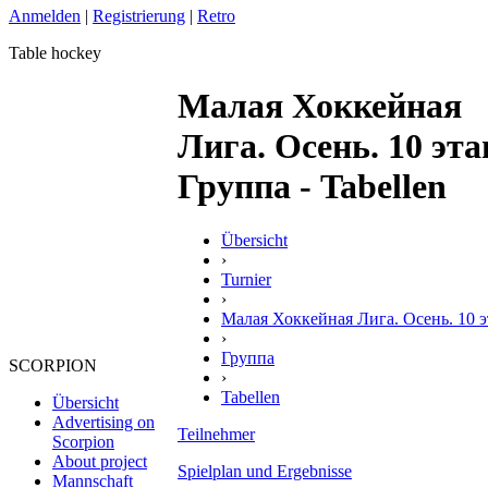
Anmelden
|
Registrierung
|
Retro
Table hockey
Малая Хоккейная
Лига. Осень. 10 эта
Группа - Tabellen
Übersicht
›
Turnier
›
Малая Хоккейная Лига. Осень. 10 э
›
Группа
SCORPION
›
Tabellen
Übersicht
Advertising on
Teilnehmer
Scorpion
About project
Spielplan und Ergebnisse
Mannschaft