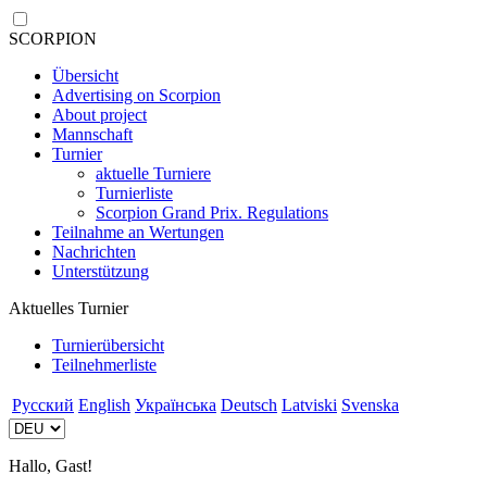
SCORPION
Übersicht
Advertising on Scorpion
About project
Mannschaft
Turnier
aktuelle Turniere
Turnierliste
Scorpion Grand Prix. Regulations
Teilnahme an Wertungen
Nachrichten
Unterstützung
Aktuelles Turnier
Turnierübersicht
Teilnehmerliste
Русский
English
Українська
Deutsch
Latviski
Svenska
Hallo, Gast!