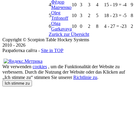
Фёдор
4
10
3
3
4
15 - 19 = -4
9
Марченко
Oleg
5
10
3
2
5
18 - 23 = -5
8
Trifonoff
Olga
6
10
0
2
8
4 - 27 = -23
2
Garkavaya
Zurück zur Übersicht
Copyright © Scorpion Table Hockey Systems
2010 - 2026
Разработка сайта -
Site in TOP
Wir verwenden
cookies
, um die Funktionalität der Website zu
verbessern. Durch die Nutzung der Website oder das Klicken auf
„Ich stimme zu“ stimmen Sie unserer
Richtlinie zu
.
Ich stimme zu