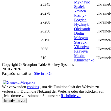
Mykhaylo
25
345
Ukraine
C
Spalek
Yevhen
26
278
Ukraine
R
Bozhyk
Bogdan
27
268
Ukraine
R
Nyzhnyk
Oleksandr
28
250
Ukraine
R
Diulin
Maksym
29
190
Ukraine
R
Stasyuk
Viktoriya
30
58
Ukraine
R
Rzayeva
Maxim
31
0
Ukraine
K
Khimchenko
Copyright © Scorpion Table Hockey Systems
2010 - 2026
Разработка сайта -
Site in TOP
Wir verwenden
cookies
, um die Funktionalität der Website zu
verbessern. Durch die Nutzung der Website oder das Klicken auf
„Ich stimme zu“ stimmen Sie unserer
Richtlinie zu
.
Ich stimme zu