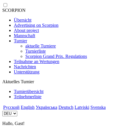
SCORPION
Übersicht
Advertising on Scorpion
About project
Mannschaft
Turnier
aktuelle Turniere
Turnierliste
Scorpion Grand Prix. Regulations
Teilnahme an Wertungen
Nachrichten
Unterstützung
Aktuelles Turnier
Turnierübersicht
Teilnehmerliste
Русский
English
Українська
Deutsch
Latviski
Svenska
Hallo, Gast!