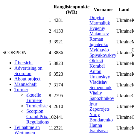
Ranglistenpunkte
Vorname
Land
(WR)
Dmytro
1
4281
Ukraine
K
Marmaliuk
Evgeniy
2
4133
Ukraine
K
Matantsev
Roman
3
3921
Ukraine
M
Ignatenko
Mykhaylo
O
4
3886
Ukraine
SCORPION
Spivakovskyy
K
Oleksii
Übersicht
5
3823
Ukraine
I
Korabel
Advertising on
Anton
Scorpion
6
3523
Ukraine
Umanskyy
About project
Vladislav
Mannschaft
7
3174
Ukraine
Semenchuk
Turnier
Vitaliy
aktuelle
8
2795
Ukraine
O
Sapozhnikov
Turniere
Igor
Turnierliste
9
2610
Ukraine
Zaporojets
Scorpion
Yuriy
Grand Prix.
10
2441
Ukraine
C
Bondarenko
Regulations
Hanna
Teilnahme an
11
2321
Ukraine
K
Ivantsova
Wertungen