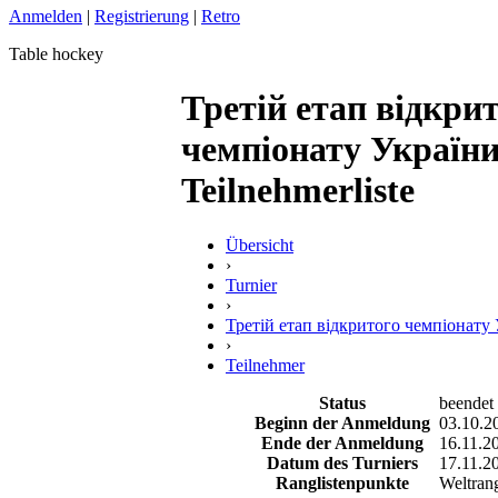
Anmelden
|
Registrierung
|
Retro
Table hockey
Третій етап відкри
чемпіонату України
Teilnehmerliste
Übersicht
›
Turnier
›
Третій етап відкритого чемпіонату
›
Teilnehmer
Status
beendet
Beginn der Anmeldung
03.10.2
Ende der Anmeldung
16.11.2
Datum des Turniers
17.11.2
Ranglistenpunkte
Weltrang