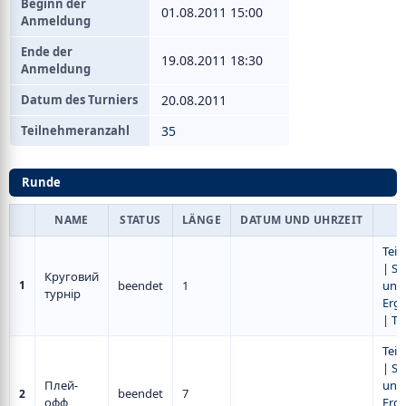
Beginn der
01.08.2011 15:00
Anmeldung
Ende der
19.08.2011 18:30
Anmeldung
Datum des Turniers
20.08.2011
Teilnehmeranzahl
35
Runde
NAME
STATUS
LÄNGE
DATUM UND UHRZEIT
Tei
|
Sp
Круговий
1
beendet
1
und
турнір
Erge
|
Ta
Tei
|
Sp
Плей-
und
beendet
7
2
офф
Erge