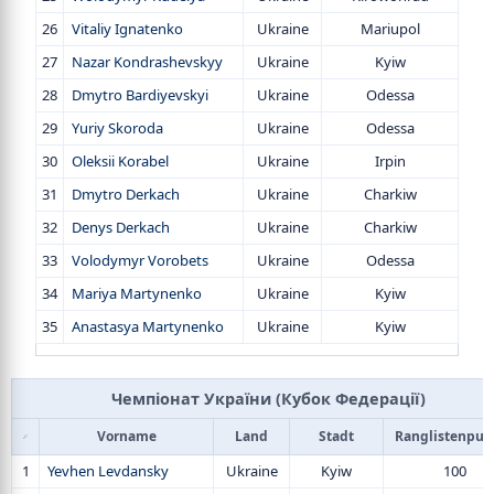
26
Vitaliy Ignatenko
Ukraine
Mariupol
27
Nazar Kondrashevskyy
Ukraine
Kyiw
28
Dmytro Bardiyevskyi
Ukraine
Odessa
29
Yuriy Skoroda
Ukraine
Odessa
30
Oleksii Korabel
Ukraine
Irpin
31
Dmytro Derkach
Ukraine
Charkiw
32
Denys Derkach
Ukraine
Charkiw
33
Volodymyr Vorobets
Ukraine
Odessa
34
Mariya Martynenko
Ukraine
Kyiw
35
Anastasya Martynenko
Ukraine
Kyiw
Чемпіонат України (Кубок Федерації)
Vorname
Land
Stadt
Ranglistenpun
1
Yevhen Levdansky
Ukraine
Kyiw
100