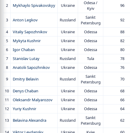
Odesa /
2
Mykhaylo Spivakovskyy
Ukraine
96
Kyiv
Sankt
3
Anton Legkov
Russland
92
Petersburg
4
Vitaliy Sapozhnikov
Ukraine
Odessa
88
5
Mykyta Kushnir
Ukraine
Odessa
82
6
Igor Chaban
Ukraine
Odessa
80
7
Stanislav Lutay
Russland
Tula
78
8
Anatolii Sapozhnikov
Ukraine
Odessa
76
Sankt
9
Dmitry Belavin
Russland
70
Petersburg
10
Denys Chaban
Ukraine
Odessa
68
11
Oleksandr Malyarozov
Ukraine
Odessa
66
12
Yuriy Kushnir
Ukraine
Odessa
64
Sankt
13
Belavina Alexandra
Russland
62
Petersburg
14
Viktor Levdansky
Ukraine
Kyiw
60