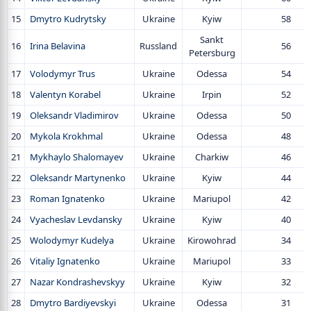
15
Dmytro Kudrytsky
Ukraine
Kyiw
58
Sankt
16
Irina Belavina
Russland
56
Petersburg
17
Volodymyr Trus
Ukraine
Odessa
54
18
Valentyn Korabel
Ukraine
Irpin
52
19
Oleksandr Vladimirov
Ukraine
Odessa
50
20
Mykola Krokhmal
Ukraine
Odessa
48
21
Mykhaylo Shalomayev
Ukraine
Charkiw
46
22
Oleksandr Martynenko
Ukraine
Kyiw
44
23
Roman Ignatenko
Ukraine
Mariupol
42
24
Vyacheslav Levdansky
Ukraine
Kyiw
40
25
Wolodymyr Kudelya
Ukraine
Kirowohrad
34
26
Vitaliy Ignatenko
Ukraine
Mariupol
33
27
Nazar Kondrashevskyy
Ukraine
Kyiw
32
28
Dmytro Bardiyevskyi
Ukraine
Odessa
31