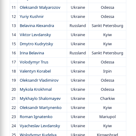
11
Oleksandr Malyarozov
Ukraine
Odessa
12
Yuriy Kushnir
Ukraine
Odessa
13
Belavina Alexandra
Russland
Sankt Petersburg
14
Viktor Levdansky
Ukraine
Kyiw
15
Dmytro Kudrytsky
Ukraine
Kyiw
16
Irina Belavina
Russland
Sankt Petersburg
17
Volodymyr Trus
Ukraine
Odessa
18
Valentyn Korabel
Ukraine
Irpin
19
Oleksandr Vladimirov
Ukraine
Odessa
20
Mykola Krokhmal
Ukraine
Odessa
21
Mykhaylo Shalomayev
Ukraine
Charkiw
22
Oleksandr Martynenko
Ukraine
Kyiw
23
Roman Ignatenko
Ukraine
Mariupol
24
Vyacheslav Levdansky
Ukraine
Kyiw
25
Wolodymyr Kudelya
Ukraine
Kirowohrad