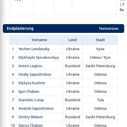
|
Pl
Ba
Endplazierung
Textversion
Vorname
Land
Stadt
1
Yevhen Levdansky
Ukraine
Kyiw
2
Mykhaylo Spivakovskyy
Ukraine
Odesa / Kyiv
3
Anton Legkov
Russland
Sankt Petersburg
4
Vitaliy Sapozhnikov
Ukraine
Odessa
5
Mykyta Kushnir
Ukraine
Odessa
6
Igor Chaban
Ukraine
Odessa
7
Stanislav Lutay
Russland
Tula
8
Anatolii Sapozhnikov
Ukraine
Odessa
9
Dmitry Belavin
Russland
Sankt Petersburg
10
Denys Chaban
Ukraine
Odessa