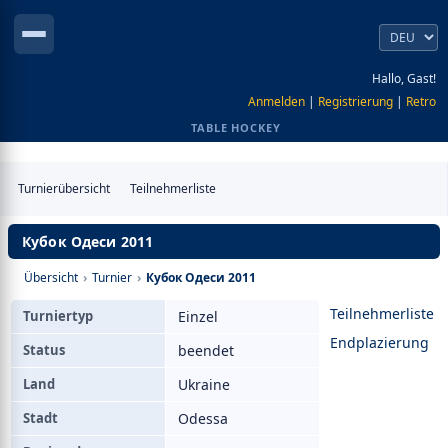
Hallo, Gast!
Anmelden
|
Registrierung
|
Retro
TABLE HOCKEY
Turnierübersicht
Teilnehmerliste
Кубок Одеси 2011
Übersicht
›
Turnier
›
Кубок Одеси 2011
Teilnehmerliste
Turniertyp
Einzel
Endplazierung
Status
beendet
Land
Ukraine
Stadt
Odessa