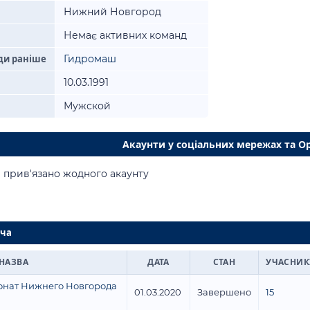
Нижний Новгород
Немає активних команд
ди раніше
Гидромаш
10.03.1991
Мужской
Акаунти у соціальних мережах та O
 прив'язано жодного акаунту
ача
НАЗВА
ДАТА
СТАН
УЧАСНИК
онат Нижнего Новгорода
01.03.2020
Завершено
15