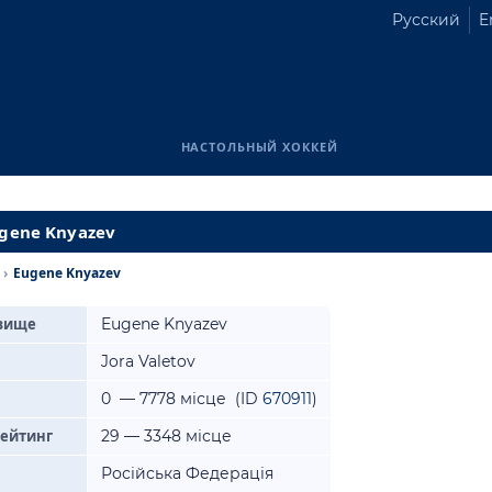
Русский
E
НАСТОЛЬНЫЙ ХОККЕЙ
ugene Knyazev
›
Eugene Knyazev
звище
Eugene Knyazev
Jora Valetov
0 — 7778 місце (ID
670911
)
рейтинг
29 — 3348 місце
Російська Федерація