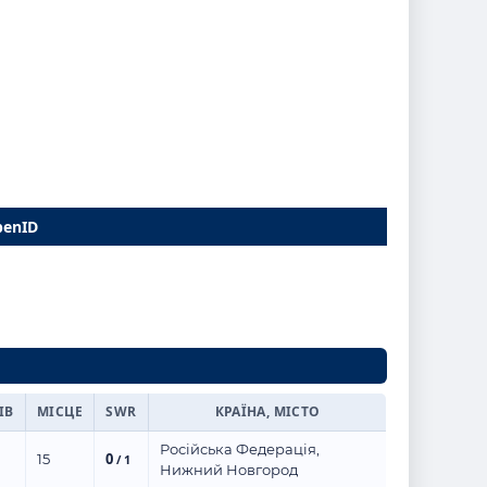
penID
ІВ
МІСЦЕ
SWR
КРАЇНА, МІСТО
Російська Федерація,
0
15
/ 1
Нижний Новгород