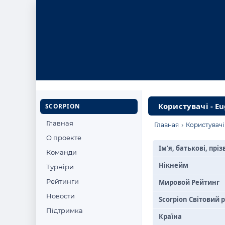
Користувачі - E
SCORPION
Главная
›
Главная
Користувачі
О проекте
Ім'я, батькові, прі
Команди
Нікнейм
Турніри
Рейтинги
Мировой Рейтинг
Новости
Scorpion Світовий 
Підтримка
Країна