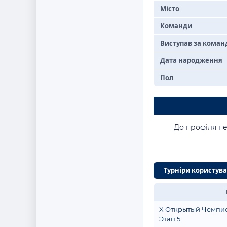
Місто
Команди
Виступав за коман
Дата народження
Пол
До профіля не
Турніри користув
X Открытый Чемпи
Этап 5