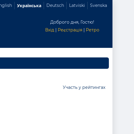
nglish
Українська
Deutsch
Latviski
Svenska
Доброго дня, Гостю!
Вхід
|
Реєстрація
|
Ретро
Участь у рейтингах