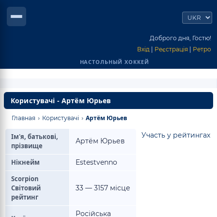
Доброго дня, Гостю!
Вхід
|
Реєстрація
|
Ретро
НАСТОЛЬНЫЙ ХОККЕЙ
Користувачі - Артём Юрьев
›
›
Артём Юрьев
Главная
Користувачі
Участь у рейтингах
Ім'я, батькові,
Артём Юрьев
прізвище
Нікнейм
Estestvenno
Scorpion
Світовий
33 — 3157 місце
рейтинг
Російська