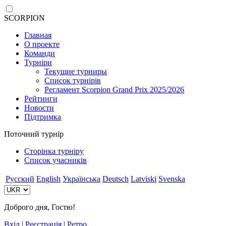
SCORPION
Главная
О проекте
Команди
Турніри
Текущие турниры
Список турнірів
Регламент Scorpion Grand Prix 2025/2026
Рейтинги
Новости
Підтримка
Поточний турнір
Сторінка турніру
Список учасників
Русский
English
Українська
Deutsch
Latviski
Svenska
Доброго дня, Гостю!
Вхід
|
Реєстрація
|
Ретро