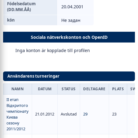
Födelsedatum
20.04.2001
(DD.MM.ÅÅ)
kön
Не задан
Sociala nätverkskonton och OpenID
Inga konton är kopplade till profilen
Användarens turneringar
NAMN
DATUM
STATUS
DELTAGARE
PLATS
SW
II етап
Відкритого
чемпіонату
21.01.2012
Avslutad
29
23
Києва
сезону
2011/2012