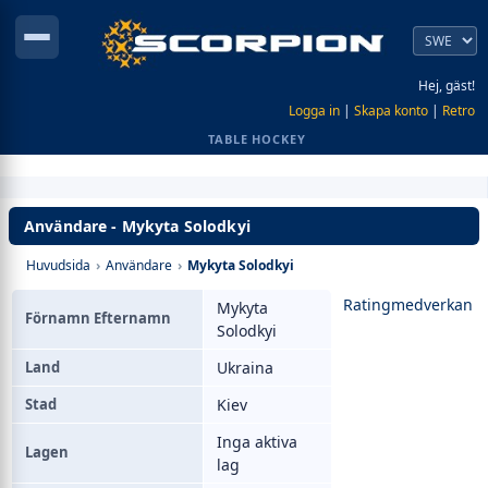
Hej, gäst!
Logga in
|
Skapa konto
|
Retro
TABLE HOCKEY
Användare - Mykyta Solodkyi
Huvudsida
›
Användare
›
Mykyta Solodkyi
Ratingmedverkan
Mykyta
Förnamn Efternamn
Solodkyi
Land
Ukraina
Stad
Kiev
Inga aktiva
Lagen
lag