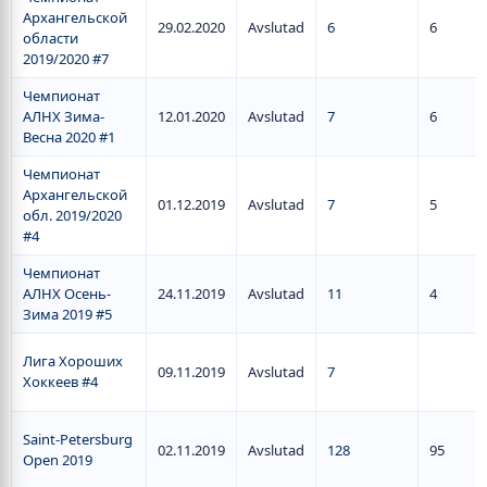
Архангельской
29.02.2020
Avslutad
6
6
области
2019/2020 #7
Чемпионат
АЛНХ Зима-
12.01.2020
Avslutad
7
6
Весна 2020 #1
Чемпионат
Архангельской
01.12.2019
Avslutad
7
5
обл. 2019/2020
#4
Чемпионат
АЛНХ Осень-
24.11.2019
Avslutad
11
4
Зима 2019 #5
Лига Хороших
09.11.2019
Avslutad
7
Хоккеев #4
Saint-Petersburg
02.11.2019
Avslutad
128
95
Open 2019