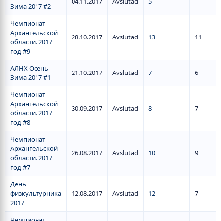
04.11.2017
Avslutad
5
Зима 2017 #2
Чемпионат
Архангельской
28.10.2017
Avslutad
13
11
области. 2017
год #9
АЛНХ Осень-
21.10.2017
Avslutad
7
6
Зима 2017 #1
Чемпионат
Архангельской
30.09.2017
Avslutad
8
7
области. 2017
год #8
Чемпионат
Архангельской
26.08.2017
Avslutad
10
9
области. 2017
год #7
День
физкультурника
12.08.2017
Avslutad
12
7
2017
Чемпионат