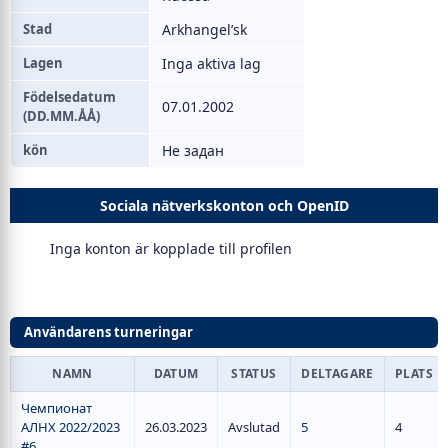
Stad
Arkhangel’sk
Lagen
Inga aktiva lag
Födelsedatum
07.01.2002
(DD.MM.ÅÅ)
kön
Не задан
Sociala nätverkskonton och OpenID
Inga konton är kopplade till profilen
Användarens turneringar
NAMN
DATUM
STATUS
DELTAGARE
PLATS
Чемпионат
АЛНХ 2022/2023
26.03.2023
Avslutad
5
4
#6