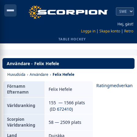
Hej, gäst!
Logga in
|
Skapa konto
|
Retro
TABLE HOCKEY
Användare - Felix Hefele
Huvudsida
›
Användare
›
Felix Hefele
Ratingmedverkan
Förnamn
Felix Hefele
Efternamn
155 — 1566 plats
Världsranking
(ID
672410
)
Scorpion
58 — 2509 plats
Världsranking
Land
Duiskka