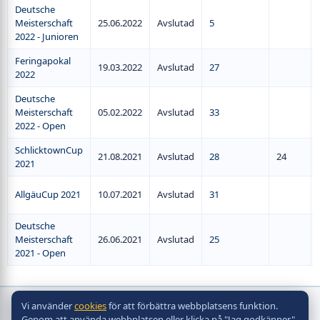
Deutsche
Meisterschaft
25.06.2022
Avslutad
5
2022 - Junioren
Feringapokal
19.03.2022
Avslutad
27
2022
Deutsche
Meisterschaft
05.02.2022
Avslutad
33
2022 - Open
SchlicktownCup
21.08.2021
Avslutad
28
24
2021
AllgäuCup 2021
10.07.2021
Avslutad
31
Deutsche
Meisterschaft
26.06.2021
Avslutad
25
2021 - Open
Vi använder
cookies
för att förbättra webbplatsens funktion.
Copyright © bordshockeyförbund
Genom att använda webbplatsen eller klicka på "Jag godkänner"
2010 - 2026