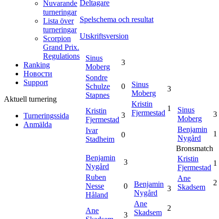
Deltagare
Nuvarande
turneringar
Spelschema och resultat
Lista över
turneringar
Utskriftsversion
Scorpion
Grand Prix.
Regulations
Sinus
3
Ranking
Moberg
Новости
Sondre
Support
Sinus
Schulze
0
3
Moberg
Stapnes
Aktuell turnering
Kristin
1
Sinus
Kristin
Fjermestad
3
3
Turneringssida
Moberg
Fjermestad
Anmälda
Benjamin
Ivar
1
0
Nygård
Stadheim
Bronsmatch
Benjamin
Kristin
3
1
Nygård
Fjermestad
Ruben
Ane
2
Benjamin
Nesse
0
Skadsem
3
Nygård
Håland
Ane
2
Ane
Skadsem
3