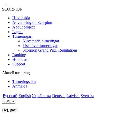
SCORPION
Huvudsida
Advertising on Scorpion
About project
Lagen
Turneringar
Nuvarande turneringar
Lista över turneringar
Scorpion Grand Prix. Regulations
Ranking
Новости
Support
Aktuell turnering
Turneringssida
Anmälda
Русский
English
Українська
Deutsch
Latviski
Svenska
Hej, gäst!