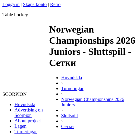
Logga in
|
Skapa konto
|
Retro
Table hockey
Norwegian
Championships 202
Juniors - Sluttspill -
Сетки
Huvudsida
›
Turneringar
›
SCORPION
Norwegian Championships 2026
Huvudsida
Juniors
Advertising on
›
Scorpion
Sluttspill
About project
›
Lagen
Сетки
Turneringar