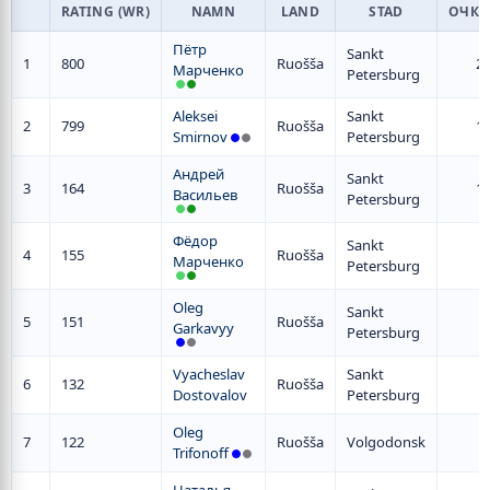
RATING (WR)
NAMN
LAND
STAD
ОЧКИ
Пётр
Sankt
1
800
Ruošša
2
Марченко
Petersburg
Aleksei
Sankt
2
799
Ruošša
1
Smirnov
Petersburg
Андрей
Sankt
3
164
Ruošša
1
Васильев
Petersburg
Фёдор
Sankt
4
155
Ruošša
8
Марченко
Petersburg
Oleg
Sankt
5
151
Ruošša
7
Garkavyy
Petersburg
Vyacheslav
Sankt
6
132
Ruošša
6
Dostovalov
Petersburg
Oleg
7
122
Ruošša
Volgodonsk
5
Trifonoff