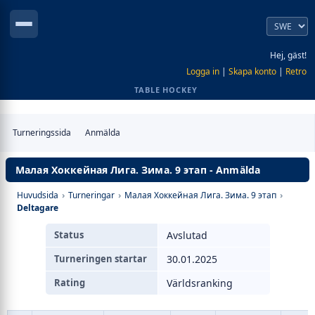
Hej, gäst!
Logga in
|
Skapa konto
|
Retro
TABLE HOCKEY
Turneringssida
Anmälda
Малая Хоккейная Лига. Зима. 9 этап - Anmälda
Huvudsida
›
Turneringar
›
Малая Хоккейная Лига. Зима. 9 этап
›
Deltagare
Status
Avslutad
Turneringen startar
30.01.2025
Rating
Världsranking