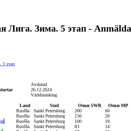
 Лига. Зима. 5 этап - Anmäld
 5 этап
Avslutad
startar
26.12.2024
Världsranking
Land
Stad
Очки SWR
Очки МР
Ruošša
Sankt Petersburg
200
60
Ruošša
Sankt Petersburg
150
29
ов
Ruošša
Sankt Petersburg
100
19
Ruošša
Sankt Petersburg
83
14