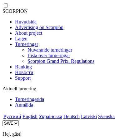
SCORPION
Huvudsida
Advertising on Scorpion
About project
Lagen
Turneringar
Nuvarande turneringar
Lista över turneringar
Scorpion Grand Prix. Regulations
Ranking
Новости
Support
Aktuell turnering
Turneringssida
Anmälda
Русский
English
Українська
Deutsch
Latviski
Svenska
Hej, gäst!