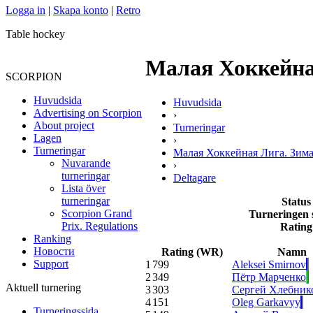
Logga in
|
Skapa konto
|
Retro
Table hockey
Малая Хоккейная
SCORPION
Huvudsida
Huvudsida
Advertising on Scorpion
›
About project
Turneringar
Lagen
›
Turneringar
Малая Хоккейная Лига. Зима.
Nuvarande
›
turneringar
Deltagare
Lista över
turneringar
Status
Scorpion Grand
Turneringen 
Prix. Regulations
Rating
Ranking
Новости
Rating (WR)
Namn
Support
1
799
Aleksei Smirnov
2
349
Пётр Марченко
Aktuell turnering
3
303
Сергей Хлебник
4
151
Oleg Garkavyy
Turneringssida