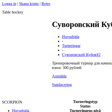
Logga in
|
Skapa konto
|
Retro
Table hockey
Суворовский Ку
Huvudsida
›
Turneringar
›
Суворовский Кубок#2
Тренировочный турнир для начин
взнос 300 рублей
Anmälda
Sutplacering
Turneringstyp
SCORPION
Status
Turneringens nivå
Huvudsida