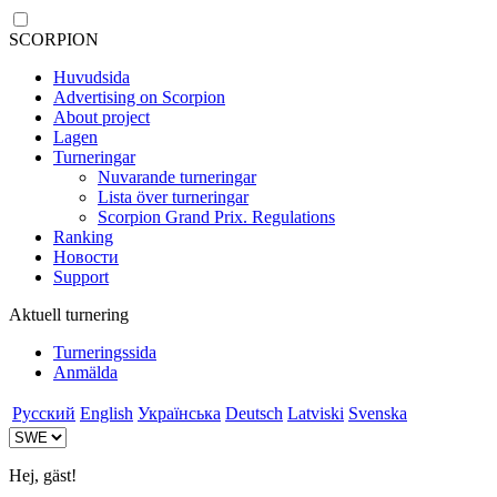
SCORPION
Huvudsida
Advertising on Scorpion
About project
Lagen
Turneringar
Nuvarande turneringar
Lista över turneringar
Scorpion Grand Prix. Regulations
Ranking
Новости
Support
Aktuell turnering
Turneringssida
Anmälda
Русский
English
Українська
Deutsch
Latviski
Svenska
Hej, gäst!