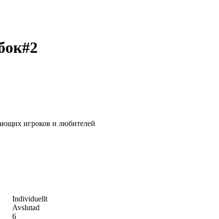
бок#2
ающих игроков и любителей
Individuellt
Avslutad
6