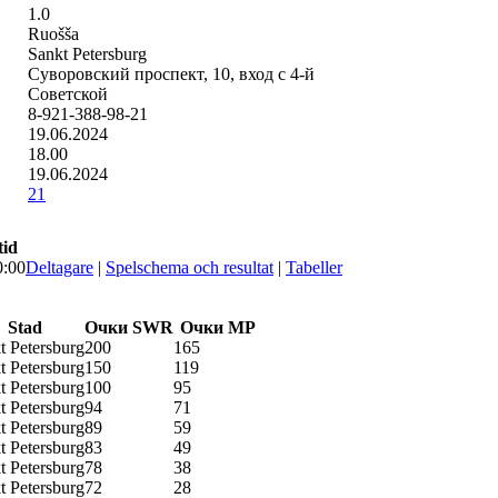
1.0
Ruošša
Sankt Petersburg
Суворовский проспект, 10, вход с 4-й
Советской
8-921-388-98-21
19.06.2024
18.00
19.06.2024
21
tid
0:00
Deltagare
|
Spelschema och resultat
|
Tabeller
Stad
Очки SWR
Очки МР
t Petersburg
200
165
t Petersburg
150
119
t Petersburg
100
95
t Petersburg
94
71
t Petersburg
89
59
t Petersburg
83
49
t Petersburg
78
38
t Petersburg
72
28