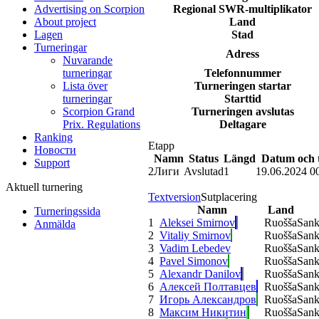
Regional SWR-multiplikator
Advertising on Scorpion
Land
About project
Stad
Lagen
Turneringar
Adress
Nuvarande
Telefonnummer
turneringar
Turneringen startar
Lista över
Starttid
turneringar
Turneringen avslutas
Scorpion Grand
Deltagare
Prix. Regulations
Ranking
Etapp
Новости
Namn
Status
Längd
Datum och 
Support
2
Лиги
Avslutad
1
19.06.2024 0
Aktuell turnering
Textversion
Sutplacering
Namn
Land
Turneringssida
1
Aleksei Smirnov
Ruošša
Sank
Anmälda
2
Vitaliy Smirnov
Ruošša
Sank
3
Vadim Lebedev
Ruošša
Sank
4
Pavel Simonov
Ruošša
Sank
5
Alexandr Danilov
Ruošša
Sank
6
Алексей Полтавцев
Ruošša
Sank
7
Игорь Александров
Ruošša
Sank
8
Максим Никитин
Ruošša
Sank