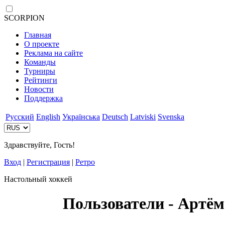
SCORPION
Главная
О проекте
Реклама на сайте
Команды
Турниры
Рейтинги
Новости
Поддержка
Русский
English
Українська
Deutsch
Latviski
Svenska
Здравствуйте, Гость!
Вход
|
Регистрация
|
Ретро
Настольный хоккей
Пользователи - Артё