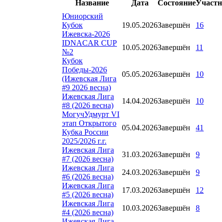
Название
Дата
Состояние
Участн
Юниорский
Кубок
19.05.2026
Завершён
16
Ижевска-2026
IDNACAR CUP
10.05.2026
Завершён
11
№2
Кубок
Победы-2026
05.05.2026
Завершён
10
(Ижевская Лига
#9 2026 весна)
Ижевская Лига
14.04.2026
Завершён
10
#8 (2026 весна)
МогучУдмурт VI
этап Открытого
05.04.2026
Завершён
41
Кубка России
2025/2026 г.г.
Ижевская Лига
31.03.2026
Завершён
9
#7 (2026 весна)
Ижевская Лига
24.03.2026
Завершён
9
#6 (2026 весна)
Ижевская Лига
17.03.2026
Завершён
12
#5 (2026 весна)
Ижевская Лига
10.03.2026
Завершён
8
#4 (2026 весна)
Ижевская Лига