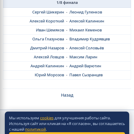
1/8 финала
Сергей Шикерин
-
Леонид Гуленков
Алексей Короткий
-
Алексей Калинкин
Иван Шемяков
-
Михаил Кеменов
Ольга Глазунова
-
Владимир Кудрявцев
Дмитрий Назаров
-
Алексей Соловьёв
Алексей Ловцов
-
Максим Ларин
Андрей Калинкин
-
Андрей Варютин
Юрий Морозов
-
Павел Сызранцев
Назад
Мы используем
cookies
для улучшения работы сайта.
Copyright © Скорпион Настольно-Хоккейные Системы
Используя сайт или кликая на «Я согласен», вы соглашаетесь
2010 - 2026
с нашей
политикой
.
Разработка сайта -
Site in TOP