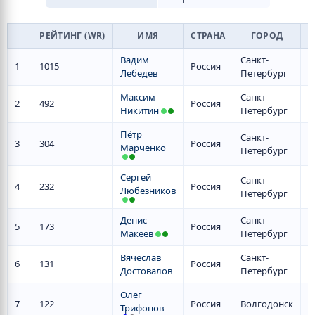
РЕЙТИНГ (WR)
ИМЯ
СТРАНА
ГОРОД
О
Вадим
Санкт-
1
1015
Россия
Лебедев
Петербург
Максим
Санкт-
2
492
Россия
Никитин
Петербург
Пётр
Санкт-
3
304
Россия
Марченко
Петербург
Сергей
Санкт-
4
232
Россия
Любезников
Петербург
Денис
Санкт-
5
173
Россия
Макеев
Петербург
Вячеслав
Санкт-
6
131
Россия
Достовалов
Петербург
Олег
7
122
Россия
Волгодонск
Трифонов