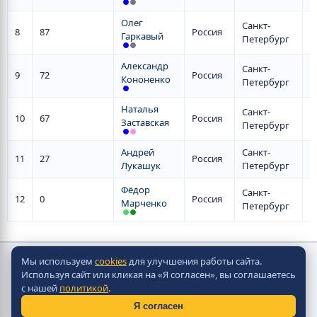
Олег
Санкт-
8
87
Россия
Гаркавый
Петербург
Александр
Санкт-
9
72
Россия
Кононенко
Петербург
Наталья
Санкт-
10
67
Россия
Заставская
Петербург
Андрей
Санкт-
11
27
Россия
Лукашук
Петербург
Фёдор
Санкт-
12
0
Россия
Марченко
Петербург
Мы используем
cookies
для улучшения работы сайта.
Copyright © Скорпион Настольно-Хоккейные Системы
Используя сайт или кликая на «Я согласен», вы соглашаетесь
2010 - 2026
с нашей
политикой
.
Разработка сайта -
Site in TOP
Я согласен