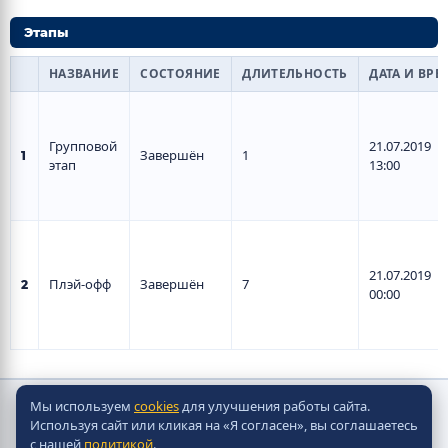
Этапы
НАЗВАНИЕ
СОСТОЯНИЕ
ДЛИТЕЛЬНОСТЬ
ДАТА И ВРЕ
Групповой
21.07.2019
Завершён
1
1
этап
13:00
21.07.2019
Плэй-офф
Завершён
7
2
00:00
Мы используем
cookies
для улучшения работы сайта.
Copyright © Скорпион Настольно-Хоккейные Системы
Используя сайт или кликая на «Я согласен», вы соглашаетесь
2010 - 2026
с нашей
политикой
.
Разработка сайта -
Site in TOP