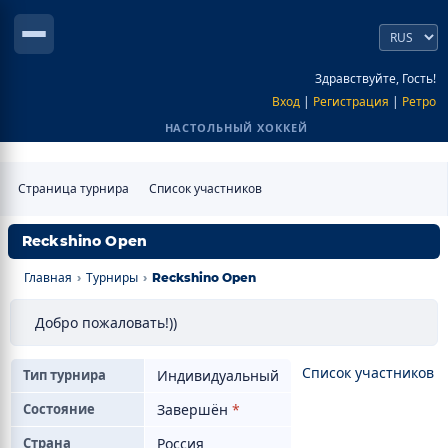
Здравствуйте, Гость!
Вход
|
Регистрация
|
Ретро
НАСТОЛЬНЫЙ ХОККЕЙ
Страница турнира
Список участников
Reckshino Open
Главная
Турниры
›
›
Reckshino Open
Добро пожаловать!))
Список участников
Тип турнира
Индивидуальный
Состояние
Завершён
*
Страна
Россия