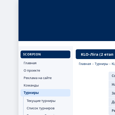
KLO-Ліга (2 етап
SCORPION
Главная
Главная
›
Турниры
›
KL
О проекте
С
Реклама на сайте
Н
Команды
Турниры
З
Текущие турниры
Д
Список турниров
Р