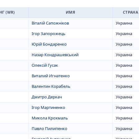
НГ (WR)
ИМЯ
СТРАНА
Віталій Сапожніков
Украина
Ігор Запорожець
Украина
Юрій Бондаренко
Украина
Назар Кондрашевський
Украина
Олексій Гусак
Украина
Виталий Игнатенко
Украина
Валентин Корабель
Украина
Дмитро Деркач
Украина
Ігор Мартиненко
Украина
Микола Крохмаль
Украина
Павло Пилипенко
Украина