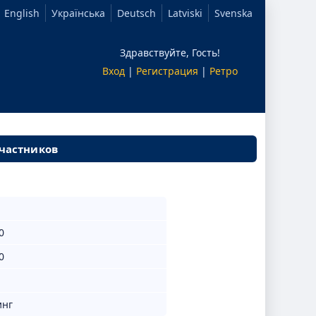
English
Українська
Deutsch
Latviski
Svenska
Здравствуйте, Гость!
Вход
|
Регистрация
|
Ретро
участников
0
0
инг