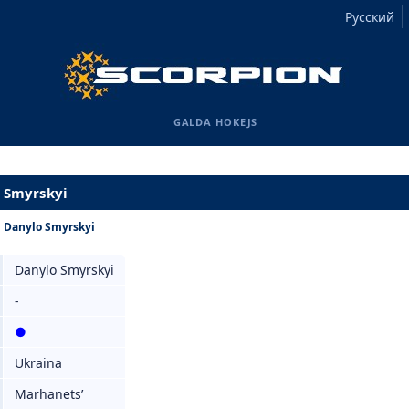
Русский
GALDA HOKEJS
o Smyrskyi
›
Danylo Smyrskyi
Danylo Smyrskyi
-
●
Ukraina
Marhanets’