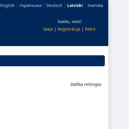
English
Українська
Deutsch
Latviski
Svenska
Sveiks, viesi!
Ieeja
|
Reģistrācija
|
Retro
Dalība reitingos