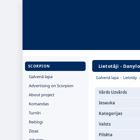
Lietotāji - Danyl
SCORPION
Galvenā lapa
Galvenā lapa
›
Lietotāji
Advertising on Scorpion
Vārds Uzvārds
About project
Iesauka
Komandas
Turnīri
Kategorijas
Reitingi
Valsts
Ziņas
Pilsēta