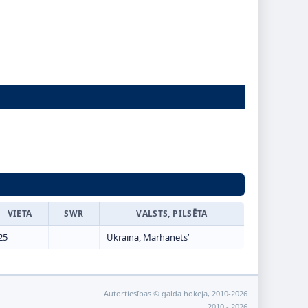
VIETA
SWR
VALSTS, PILSĒTA
25
Ukraina, Marhanets’
Autortiesības © galda hokeja, 2010-2026
2010 - 2026