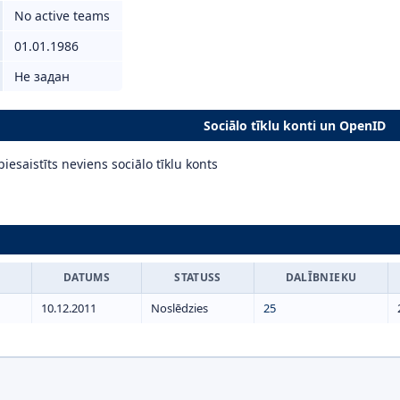
No active teams
01.01.1986
Не задан
Sociālo tīklu konti un OpenID
iesaistīts neviens sociālo tīklu konts
DATUMS
STATUSS
DALĪBNIEKU
10.12.2011
Noslēdzies
25