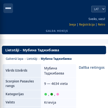
Sveiks, viesi!
Ieeja
|
Reģistrācija
|
Retro
GALDA HOKEJS
Lietotāji - Мубина Таджибаева
Galvenā lapa
›
Lietotāji
›
Мубина Таджибаева
Dalība reitingos
Мубина
Vārds Uzvārds
Таджибаева
Scorpion Pasaules
9 — 4634 vieta
rangs
Kategorijas
●
,
●
,
●
Valsts
Krievija