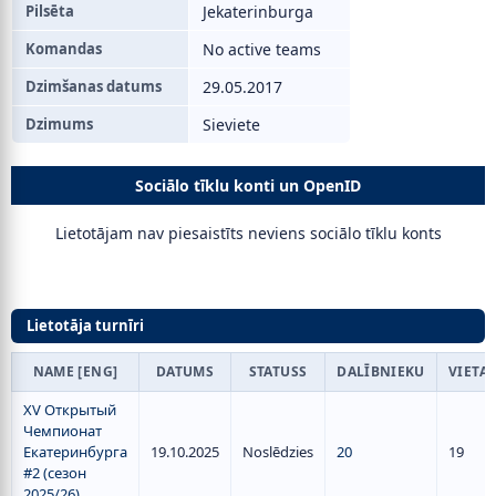
Pilsēta
Jekaterinburga
Komandas
No active teams
Dzimšanas datums
29.05.2017
Dzimums
Sieviete
Sociālo tīklu konti un OpenID
Lietotājam nav piesaistīts neviens sociālo tīklu konts
Lietotāja turnīri
NAME [ENG]
DATUMS
STATUSS
DALĪBNIEKU
VIETA
XV Открытый
Чемпионат
Екатеринбурга
19.10.2025
Noslēdzies
20
19
#2 (сезон
2025/26)