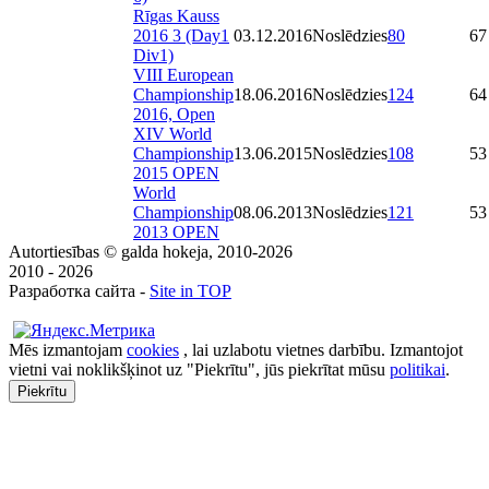
Rīgas Kauss
2016 3 (Day1
03.12.2016
Noslēdzies
80
67
Div1)
VIII European
Championship
18.06.2016
Noslēdzies
124
64
2016, Open
XIV World
Championship
13.06.2015
Noslēdzies
108
53
2015 OPEN
World
Championship
08.06.2013
Noslēdzies
121
53
2013 OPEN
Autortiesības © galda hokeja, 2010-2026
2010 - 2026
Разработка сайта -
Site in TOP
Mēs izmantojam
cookies
, lai uzlabotu vietnes darbību. Izmantojot
vietni vai noklikšķinot uz "Piekrītu", jūs piekrītat mūsu
politikai
.
Piekrītu