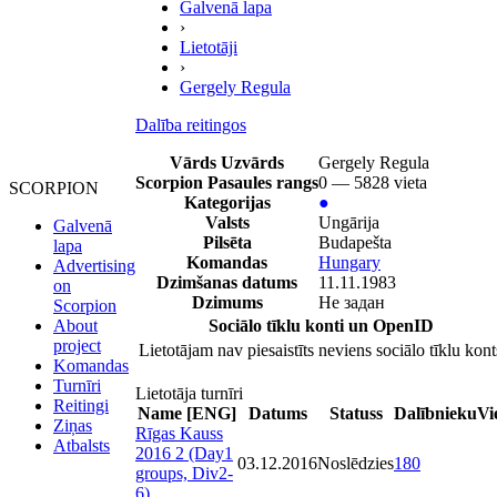
Galvenā lapa
›
Lietotāji
›
Gergely Regula
Dalība reitingos
Vārds Uzvārds
Gergely Regula
Scorpion Pasaules rangs
0 — 5828 vieta
SCORPION
Kategorijas
●
Valsts
Ungārija
Galvenā
Pilsēta
Budapešta
lapa
Komandas
Hungary
Advertising
Dzimšanas datums
11.11.1983
on
Dzimums
Не задан
Scorpion
Sociālo tīklu konti un OpenID
About
project
Lietotājam nav piesaistīts neviens sociālo tīklu kont
Komandas
Turnīri
Lietotāja turnīri
Reitingi
Name [ENG]
Datums
Statuss
Dalībnieku
Vi
Ziņas
Rīgas Kauss
Atbalsts
2016 2 (Day1
03.12.2016
Noslēdzies
180
groups, Div2-
6)