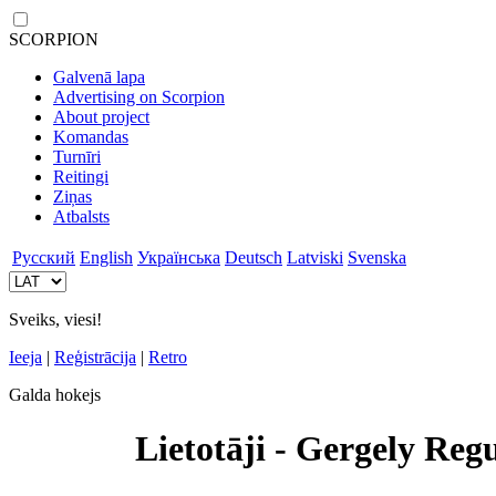
SCORPION
Galvenā lapa
Advertising on Scorpion
About project
Komandas
Turnīri
Reitingi
Ziņas
Atbalsts
Русский
English
Українська
Deutsch
Latviski
Svenska
Sveiks, viesi!
Ieeja
|
Reģistrācija
|
Retro
Galda hokejs
Lietotāji - Gergely Reg