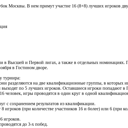
убок Москвы. В нем примут участие 16 (8+8) лучших игроков д
ация
ли в Высшей и Первой лигах, а также в отдельных номинациях. 
оября в Гостином дворе.
у турнира:
 они разделяются на две квалификационные группы, в которых иг
выходят по 5 лучших игроков. Оставшиеся игроки попадают в 
16 человек, игры проводятся в один круг в одной квалификацио
руг с сохранением результатов из квалификации.
 игроков (при количестве участников 16 и более) или 6 (при кол
6 игроков.
роводятся до 3-х побед.