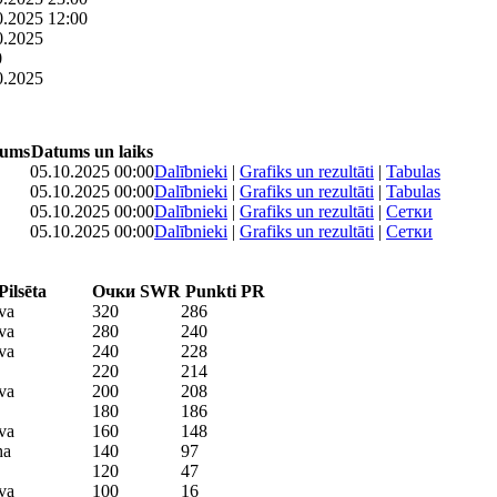
0.2025 12:00
0.2025
0
0.2025
gums
Datums un laiks
05.10.2025 00:00
Dalībnieki
|
Grafiks un rezultāti
|
Tabulas
05.10.2025 00:00
Dalībnieki
|
Grafiks un rezultāti
|
Tabulas
05.10.2025 00:00
Dalībnieki
|
Grafiks un rezultāti
|
Сетки
05.10.2025 00:00
Dalībnieki
|
Grafiks un rezultāti
|
Сетки
Pilsēta
Очки SWR
Punkti PR
va
320
286
va
280
240
va
240
228
220
214
va
200
208
180
186
va
160
148
ha
140
97
120
47
va
100
16