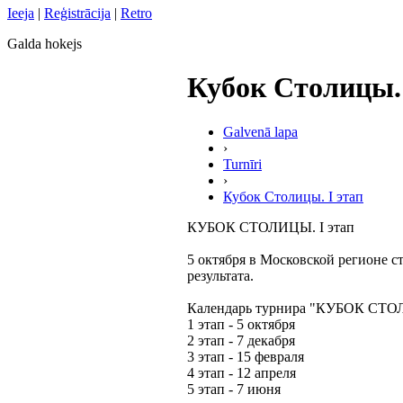
Ieeja
|
Reģistrācija
|
Retro
Galda hokejs
Кубок Столицы. 
Galvenā lapa
›
Turnīri
›
Кубок Столицы. I этап
КУБОК СТОЛИЦЫ. I этап
5 октября в Московской регионе с
результата.
Календарь турнира "КУБОК СТОЛ
1 этап - 5 октября
‎2 этап - 7 декабря
‎3 этап - 15 февраля
‎4 этап - 12 апреля
‎5 этап - 7 июня