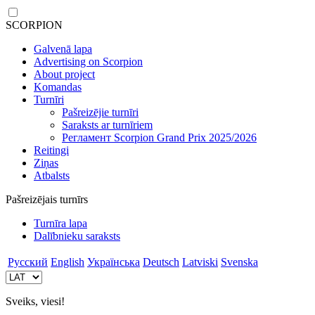
SCORPION
Galvenā lapa
Advertising on Scorpion
About project
Komandas
Turnīri
Pašreizējie turnīri
Saraksts ar turnīriem
Регламент Scorpion Grand Prix 2025/2026
Reitingi
Ziņas
Atbalsts
Pašreizējais turnīrs
Turnīra lapa
Dalībnieku saraksts
Русский
English
Українська
Deutsch
Latviski
Svenska
Sveiks, viesi!