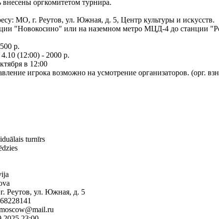
ь внесены оргкомитетом турнира.
есу: МО, г. Реутов, ул. Южная, д. 5, Центр культуры и искусств.
нции "Новокосино" или на наземном метро МЦД-4 до станции "Р
500 р.
4.10 (12:00) - 2000 р.
тября в 12:00
вление игрока возможно на усмотрение организаторов. (орг. взно
iduālais turnīrs
ēdzies
ija
ova
г. Реутов, ул. Южная, д. 5
68228141
-moscow@mail.ru
9.2025 23:00