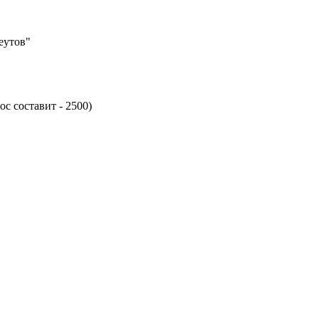
еутов"
с составит - 2500)