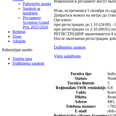
Изменения в регламент могут быт
Pašreizējie turnīri
Saraksts ar
Итак, встречаемся 5 октября по адр
turnīriem
Добраться можно на метро до ста
Регламент
Орг.взнос:
Scorpion Grand
при регистрации до 1.10 (24:00) - 1
Prix 2025/2026
при регистрации со 2.10 (00:01) по 
Reitingi
РЕГИСТРАЦИЯ заканчивается 4 ок
Ziņas
После окончания регистрации доба
Atbalsts
Dalībnieku saraksts
Pašreizējais turnīrs
Vietu sadalījums
Turnīra lapa
Dalībnieku saraksts
Turnīra tips
Indiv
Statuss
Nosl
Turnīra līmenis
5
Reģionālais SWR reizinātājs
0.8
Valsts
Kriev
Pilsēta
Reut
Adrese
МО, 
Telefona numurs
+791
E-mail
rfnh
Reģistrācijas sākums Scorpion
10.0