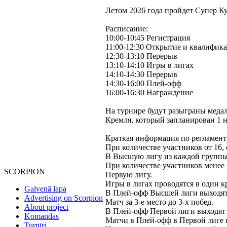
Летом 2026 года пройдет Супер К
Расписание:
10:00-10:45 Регистрация
11:00-12:30 Открытие и квалифик
12:30-13:10 Перерыв
13:10-14:10 Игры в лигах
14:10-14:30 Перерыв
14:30-16:00 Плей-офф
16:00-16:30 Награждение
На турнире будут разыграны меда
Кремля, который запланирован 1 н
Краткая информация по регламент
При количестве участников от 16,
В Высшую лигу из каждой группы 
При количестве участников менее 
SCORPION
Первую лигу.
Игры в лигах проводятся в один к
Galvenā lapa
В Плей-офф Высшей лиги выходят 8
Advertising on Scorpion
Матч за 3-е место до 3-х побед.
About project
В Плей-офф Первой лиги выходят 
Komandas
Матчи в Плей-офф в Первой лиге п
Turnīri