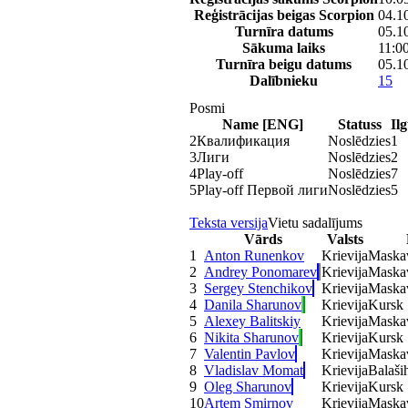
Reģistrācijas beigas Scorpion
04.1
Turnīra datums
05.1
Sākuma laiks
11:0
Turnīra beigu datums
05.1
Dalībnieku
15
Posmi
Name [ENG]
Statuss
Il
2
Квалификация
Noslēdzies
1
3
Лиги
Noslēdzies
2
4
Play-off
Noslēdzies
7
5
Play-off Первой лиги
Noslēdzies
5
Teksta versija
Vietu sadalījums
Vārds
Valsts
1
Anton Runenkov
Krievija
Maska
2
Andrey Ponomarev
Krievija
Maska
3
Sergey Stenchikov
Krievija
Maska
4
Danila Sharunov
Krievija
Kursk
5
Alexey Balitskiy
Krievija
Maska
6
Nikita Sharunov
Krievija
Kursk
7
Valentin Pavlov
Krievija
Maska
8
Vladislav Momat
Krievija
Balaši
9
Oleg Sharunov
Krievija
Kursk
10
Artem Smirnov
Krievija
Maska