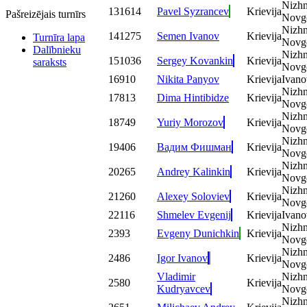
Nizhn
13
1614
Pavel Syzrancev
Krievija
Pašreizējais turnīrs
Novg
Nizhn
14
1275
Semen Ivanov
Krievija
Turnīra lapa
Novg
Dalībnieku
Nizhn
15
1036
Sergey Kovankin
Krievija
saraksts
Novg
16
910
Nikita Panyov
Krievija
Ivano
Nizhn
17
813
Dima Hintibidze
Krievija
Novg
Nizhn
18
749
Yuriy Morozov
Krievija
Novg
Nizhn
19
406
Вадим Фишман
Krievija
Novg
Nizhn
20
265
Andrey Kalinkin
Krievija
Novg
Nizhn
21
260
Alexey Soloviev
Krievija
Novg
22
116
Shmelev Evgenij
Krievija
Ivano
Nizhn
23
93
Evgeny Dunichkin
Krievija
Novg
Nizhn
24
86
Igor Ivanov
Krievija
Novg
Vladimir
Nizhn
25
80
Krievija
Kudryavcev
Novg
Nizhn