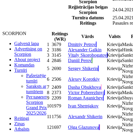
Scorpion
Reģistrācijas beigas
24.04.202
Scorpion
Turnīra datums
25.04.202
Reitings
Pasaules re
SCORPION
Reitings
Vārds
Valsts
P
(WR)
Galvenā lapa
1
3679
Dmitriy Petrov
Krievija
Mask
Advertising on
2
3186
Alexander Galkin
Krievija
Himk
Scorpion
3
3145
Vitaly Skorobogatov
Krievija
Sankt
About project
4
2846
Daniil Perov
Krievija
Sankt
Komandas
Nizhn
5
2690
Sergey Shikerin
Krievija
Turnīri
Novg
Pašreizējie
Nizhn
6
2506
Alexey Korotkiy
Krievija
turnīri
Novg
Saraksts ar
7
2409
Dasha Obukhova
Krievija
Sankt
turnīriem
8
2373
Victor Poberezhnyi
Krievija
Mask
Регламент
9
2209
Roman Aganichev
Krievija
Shuy
Scorpion
Nizhn
10
1979
Ivan Shemjakov
Krievija
Grand Prix
Novg
2025/2026
Nizhn
11
1756
Alexandr Shikerin
Krievija
Reitingi
Novg
Ziņas
Nizhn
12
1697
Olga Glazunova
Krievija
Atbalsts
Novg