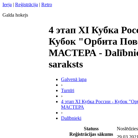
Ieeja
|
Reģistrācija
|
Retro
Galda hokejs
4 этап XI Кубка Рос
Кубок "Орбита По
МАСТЕРА - Dalībni
saraksts
Galvenā lapa
›
Turnīri
›
4 этап XI Кубка России - Кубок "О
МАСТЕРА
›
Dalībnieki
Statuss
Noslēdzies
Reģistrācijas sākums
29.03.202