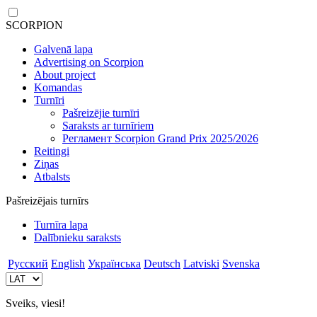
SCORPION
Galvenā lapa
Advertising on Scorpion
About project
Komandas
Turnīri
Pašreizējie turnīri
Saraksts ar turnīriem
Регламент Scorpion Grand Prix 2025/2026
Reitingi
Ziņas
Atbalsts
Pašreizējais turnīrs
Turnīra lapa
Dalībnieku saraksts
Русский
English
Українська
Deutsch
Latviski
Svenska
Sveiks, viesi!