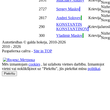
26
51
Milichaev Andrey
Krievija
Novg
Nizhn
27
27
Sergey Maslov
Krievija
Novg
Nizhn
28
17
Andrei Solovev
Krievija
Novg
KONSTANTIN
29
0
Krievija
Jaros
KONSTANTINOV
Nizhn
30
0
Vladimir Maslov
Krievija
Novg
Autortiesības © galda hokeja, 2010-2026
2010 - 2026
Разработка сайта -
Site in TOP
Mēs izmantojam
cookies
, lai uzlabotu vietnes darbību. Izmantojot
vietni vai noklikšķinot uz "Piekrītu", jūs piekrītat mūsu
politikai
.
Piekrītu