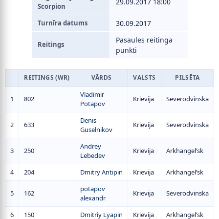
29.09.2017 18:00
Scorpion
Turnīra datums
30.09.2017
Pasaules reitinga
Reitings
punkti
REITINGS (WR)
VĀRDS
VALSTS
PILSĒTA
Vladimir
1
802
Krievija
Severodvinska
Potapov
Denis
2
633
Krievija
Severodvinska
Guselnikov
Andrey
3
250
Krievija
Arkhangel’sk
Lebedev
4
204
Dmitry Antipin
Krievija
Arkhangel’sk
potapov
5
162
Krievija
Severodvinska
alexandr
6
150
Dmitriy Lyapin
Krievija
Arkhangel’sk