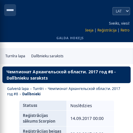
Sveiks, viesi!
Ieeja
|
Reģistrācija
|
Retro
GALDA HOKEJS
Turnīra lapa
Dalībnieku saraksts
Чемпионат Архангельской области. 2017 год #8 -
Dalībnieku saraksts
Galvenā lapa
›
Turnīri
›
Чемпионат Архангельской области. 2017
год #8
›
Dalībnieki
Statuss
Noslēdzies
Reģistrācijas
14.09.2017 00:00
sākums Scorpion
Reģistrācijas beigas