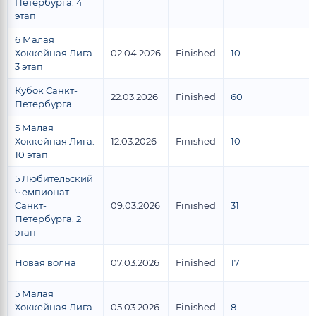
Петербурга. 4
этап
6 Малая
Хоккейная Лига.
02.04.2026
Finished
10
9
3 этап
Кубок Санкт-
22.03.2026
Finished
60
4
Петербурга
5 Малая
Хоккейная Лига.
12.03.2026
Finished
10
8
10 этап
5 Любительский
Чемпионат
Санкт-
09.03.2026
Finished
31
1
Петербурга. 2
этап
Новая волна
07.03.2026
Finished
17
1
5 Малая
Хоккейная Лига.
05.03.2026
Finished
8
6