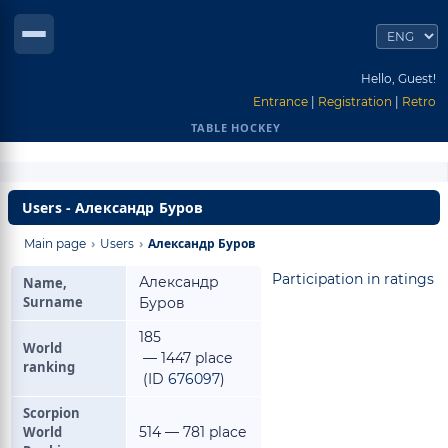
Hello, Guest!
Entrance
|
Registration
|
Retro
TABLE HOCKEY
Users - Александр Буров
›
›
Александр Буров
Main page
Users
Participation in ratings
Александр
Name,
Surname
Буров
185
World
— 1447 place
ranking
(ID
676097
)
Scorpion
World
514 — 781 place