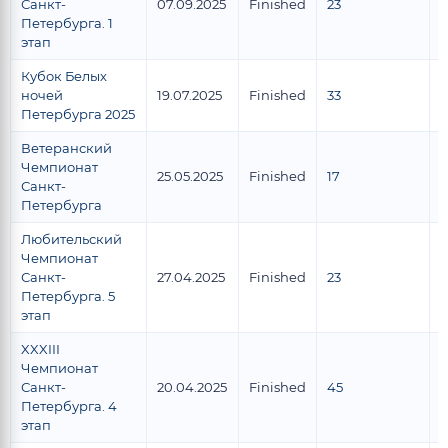
Санкт-
07.09.2025
Finished
23
2
Петербурга. 1
этап
Кубок Белых
ночей
19.07.2025
Finished
33
Петербурга 2025
Ветеранский
Чемпионат
25.05.2025
Finished
17
1
Санкт-
Петербурга
Любительский
Чемпионат
Санкт-
27.04.2025
Finished
23
2
Петербурга. 5
этап
XXXIII
Чемпионат
Санкт-
20.04.2025
Finished
45
4
Петербурга. 4
этап