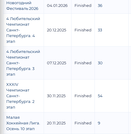
Новогодний
04.01.2026
Finished
36
2
Фестиваль 2026
4 Любительский
Чемпионат
Санкт-
20.12.2025
Finished
33
2
Петербурга. 4
этап
4 Любительский
Чемпионат
Санкт-
07.12.2025
Finished
30
1
Петербурга. 3
этап
XXXIV
Чемпионат
Санкт-
30.11.2025
Finished
54
3
Петербурга. 2
этап
Малая
Хоккейная Лига.
20.11.2025
Finished
9
7
Осень. 10 этап