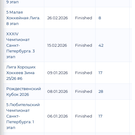
9 этап
5 Малая
Хоккейная Лига.
26.02.2026
Finished
8
8 этап
XXXIV
Чемпионат
Санкт-
15.02.2026
Finished
42
2
Петербурга. 3
этап
Лига Хороших
Хоккеев Зима
09.01.2026
Finished
17
1
25/26 #6
Рождественский
08.01.2026
Finished
28
2
Кубок 2026
5 Любительский
Чемпионат
Санкт-
06.01.2026
Finished
17
1
Петербурга. 1
этап