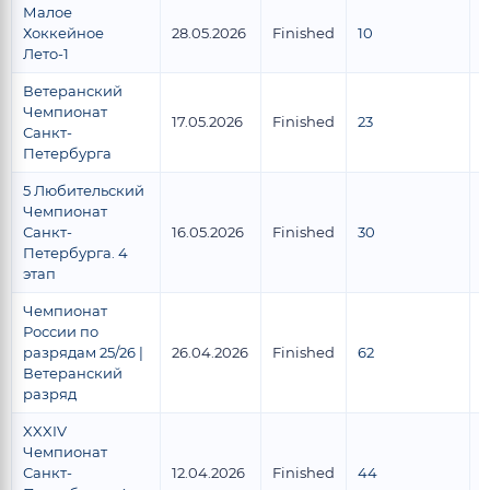
Малое
Хоккейное
28.05.2026
Finished
10
7
Лето-1
Ветеранский
Чемпионат
17.05.2026
Finished
23
2
Санкт-
Петербурга
5 Любительский
Чемпионат
Санкт-
16.05.2026
Finished
30
1
Петербурга. 4
этап
Чемпионат
России по
разрядам 25/26 |
26.04.2026
Finished
62
6
Ветеранский
разряд
XXXIV
Чемпионат
Санкт-
12.04.2026
Finished
44
2