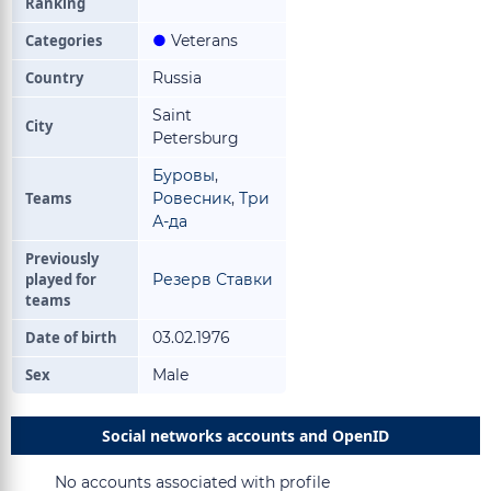
Ranking
Categories
●
Veterans
Country
Russia
Saint
City
Petersburg
Буровы
,
Teams
Ровесник
,
Три
А-да
Previously
played for
Резерв Ставки
teams
Date of birth
03.02.1976
Sex
Male
Social networks accounts and OpenID
No accounts associated with profile