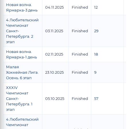
Новая волна.
04.11.2025
Finished
12
9
Ярмарка-3 день
4 Любительский
Чемпионат
Санкт-
03.11.2025
Finished
29
1
Петербурга. 2
этап
Новая волна.
02.11.2025
Finished
18
1
Ярмарка-1 день
Малая
Хоккейная Лига.
23.10.2025
Finished
9
7
Осень. 6 этап
XXXIV
Чемпионат
Санкт-
05.10.2025
Finished
57
4
Петербурга. 1
этап
4 Любительский
Чемпионат