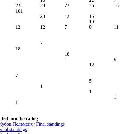
18
22
74
23
29
23
26
16
101
23
12
15
19
12
12
7
8
11
7
18
18
1
6
12
7
5
1
1
1
1
ded into the rating
 Кубок Пельменя
/
Final standings
Final standings