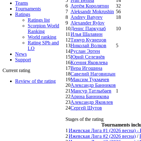
5
Ivan Bentsa
14
Teams
6
Артём Королятин
32
Tournaments
7
Aleksandr Mokrushin
56
Ratings
8
Andrey Batyrev
18
Ratings list
9
Alexander Rylov
Scorpion World
10
Денис Паркулаб
10
Ranking
11
Илья Шалавин
World ranking
12
Тимур Кузнецов
Rating SPb and
13
Николай Волков
5
LO
14
Руслан Эртен
News
15
Юрий Селезнёв
Support
16
Ксения Яковлева
17
Вера Игошина
Current rating
18
Савелий Наговицын
19
Максим Тукмачев
Review of the rating
20
Александр Банников
21
Мансур Татлыбаев
1
22
Арина Банникова
23
Александр Яковлев
24
Сергей Шутов
Stages of the rating
Tournaments inclu
1
Ижевская Лига #1 (2026 весна) -
2
Ижевская Лига #2 (2026 весна)
/